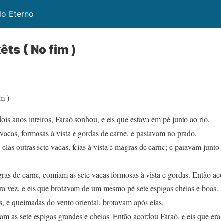
do Eterno
ts ( No fim )
m )
ois anos inteiros, Faraó sonhou, e eis que estava em pé junto ao rio.
 vacas, formosas à vista e gordas de carne, e pastavam no prado.
elas outras sete vacas, feias à vista e magras de carne; e paravam junto
agras de carne, comiam as sete vacas formosas à vista e gordas. Então a
a vez, e eis que brotavam de um mesmo pé sete espigas cheias e boas.
s, e queimadas do vento oriental, brotavam após elas.
am as sete espigas grandes e cheias. Então acordou Faraó, e eis que er