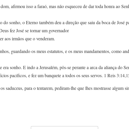
um dom, afirmou isso a faraó, mas não esqueceu de dar toda honra a
ão do sonho, o Eterno também deu a direção que saiu da boca de José pa
 Deus fez José se tornar um governador
der aos irmãos que o venderam.
inhos, guardando os meus estatutos, e os meus mandamentos, como an
 era sonho. E indo a Jerusalém, pôs-se perante a arca da aliança do Sen
ícios pacíficos, e fez um banquete a todos os seus servos. 1 Reis 3:14,1
 os saduceus, para o tentarem, pediram-lhe que lhes mostrasse algum si