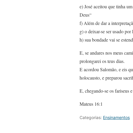
e) José aceitou que tinha 
Deus“
f) Além de dar a interpretaç
g) o deixar-se ser usado por
h) sua bondade vai se esten
E, se andares nos meus cam
prolongarei os teus dias.
E acordou Salomão, e eis que
holocausto, e preparou sacrif
E, chegando-se os fariseus e
Mateus 16:1
Categorias:
Ensinamentos