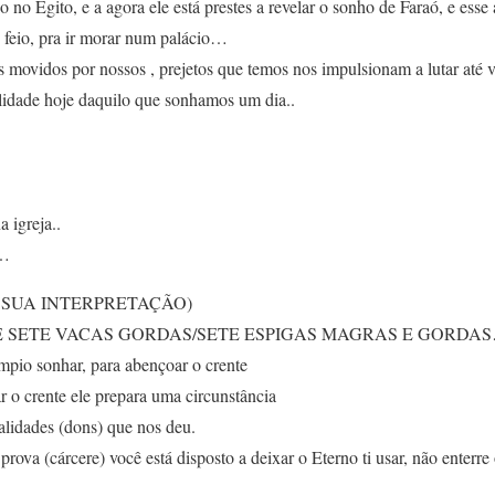
no Egito, e a agora ele está prestes a revelar o sonho de Faraó, e esse 
e feio, pra ir morar num palácio…
 movidos por nossos , prejetos que temos nos impulsionam a lutar até v
lidade hoje daquilo que sonhamos um dia..
 igreja..
s…
 SUA INTERPRETAÇÃO)
E SETE VACAS GORDAS/SETE ESPIGAS MAGRAS E GORDA
ímpio sonhar, para abençoar o crente
 o crente ele prepara uma circunstância
alidades (dons) que nos deu.
prova (cárcere) você está disposto a deixar o Eterno ti usar, não enter