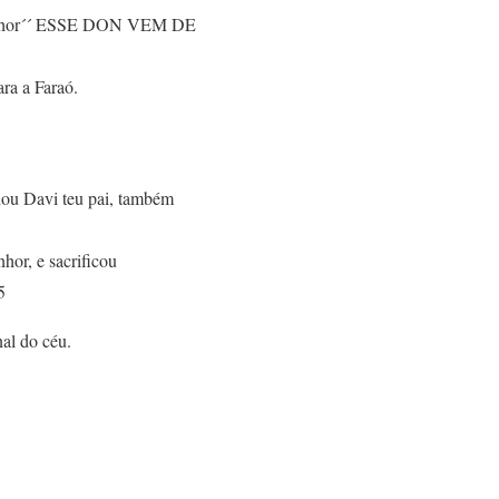
o Senhor´´ ESSE DON VEM DE
ra a Faraó.
dou Davi teu pai, também
hor, e sacrificou
5
nal do céu.