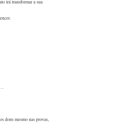
ato irá transformar a sua
encer.
S…
re os dons mesmo nas provas,