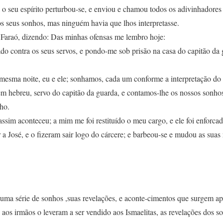
o seu espírito perturbou-se, e enviou e chamou todos os adivinhadores 
os seus sonhos, mas ninguém havia que lhos interpretasse.
 Faraó, dizendo: Das minhas ofensas me lembro hoje:
do contra os seus servos, e pondo-me sob prisão na casa do capitão da 
esma noite, eu e ele; sonhamos, cada um conforme a interpretação do
m hebreu, servo do capitão da guarda, e contamos-lhe os nossos sonhos 
ho.
assim aconteceu; a mim me foi restituído o meu cargo, e ele foi enforcad
 José, e o fizeram sair logo do cárcere; e barbeou-se e mudou as suas 
r uma série de sonhos ,suas revelações, e aconte-cimentos que surgem 
aos irmãos o leveram a ser vendido aos Ismaelitas, as revelações dos s