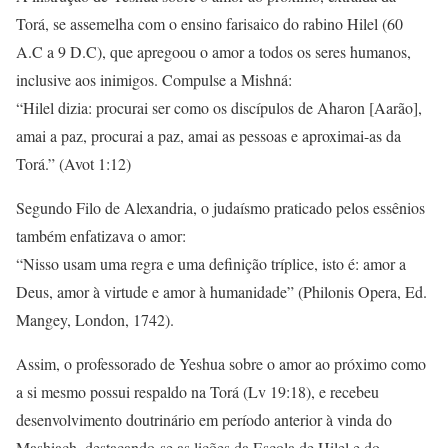
Torá, se assemelha com o ensino farisaico do rabino Hilel (60
A.C a 9 D.C), que apregoou o amor a todos os seres humanos,
inclusive aos inimigos. Compulse a Mishná:
“Hilel dizia: procurai ser como os discípulos de Aharon [Aarão],
amai a paz, procurai a paz, amai as pessoas e aproximai-as da
Torá.” (Avot 1:12)
Segundo Filo de Alexandria, o judaísmo praticado pelos essênios
também enfatizava o amor:
“Nisso usam uma regra e uma definição tríplice, isto é: amor a
Deus, amor à virtude e amor à humanidade” (Philonis Opera, Ed.
Mangey, London, 1742).
Assim, o professorado de Yeshua sobre o amor ao próximo como
a si mesmo possui respaldo na Torá (Lv 19:18), e recebeu
desenvolvimento doutrinário em período anterior à vinda do
Mashiach, destacando-se as lições da Escola de Hilel e do