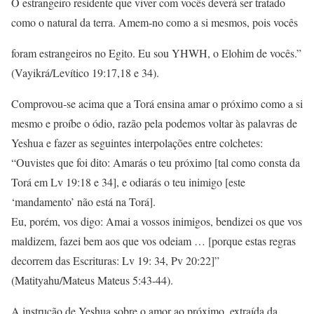
O estrangeiro residente que viver com vocês deverá ser tratado
como o natural da terra. Amem-no como a si mesmos, pois vocês
foram estrangeiros no Egito. Eu sou YHWH, o Elohim de vocês.”
(Vayikrá/Levítico 19:17,18 e 34).
Comprovou-se acima que a Torá ensina amar o próximo como a si
mesmo e proíbe o ódio, razão pela podemos voltar às palavras de
Yeshua e fazer as seguintes interpolações entre colchetes:
“Ouvistes que foi dito: Amarás o teu próximo [tal como consta da
Torá em Lv 19:18 e 34], e odiarás o teu inimigo [este
‘mandamento’ não está na Torá].
Eu, porém, vos digo: Amai a vossos inimigos, bendizei os que vos
maldizem, fazei bem aos que vos odeiam … [porque estas regras
decorrem das Escrituras: Lv 19: 34, Pv 20:22]”
(Matityahu/Mateus Mateus 5:43-44).
A instrução de Yeshua sobre o amor ao próximo, extraída da