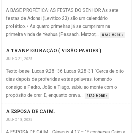
A BASE PROFÉTICA: AS FESTAS DO SENHOR As sete
festas de Adonai (Levítico 23) são um calendário
profético. • As quatro primeiras já se cumpriram na
primeira vinda de Yeshua (Pessach, Matzot,...
READ MORE »
A TRANFIGURAÇÃO ( VISÃO PARDES )
JULHO 21, 2025
Texto-base: Lucas 9:28–36 Lucas 9:28-31 “Cerca de oito
dias depois de proferidas estas palavras, tomando
consigo a Pedro, João e Tiago, subiu ao monte com o
propósito de orar. E, enquanto orava,...
READ MORE »
A ESPOSA DE CAIM.
JULHO 18, 2025
A ESPOSA DE CAIM… Gênesis 4:17 – “E conheceu Caim a