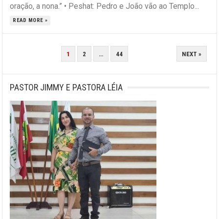
oração, a nona.” • Peshat: Pedro e João vão ao Templo...
READ MORE »
PAGINAÇÃO
1
2
…
44
NEXT »
DE
POSTS
PASTOR JIMMY E PASTORA LÉIA