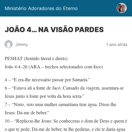
Ministério Adoradores do Eterno
JOÃO 4… NA VISÃO PARDES
Jimmy
1 ano atrás
PESHAT (Sentido literal e direto)
João 4:4–26 (ARA – trechos selecionados com foco)
4 – “E era-lhe necessário passar por Samaria.”
6 – “Estava ali a fonte de Jacó. Cansado da viagem, assentara-se
Jesus junto à fonte por volta da hora sexta.”
7 – “Nisto, veio uma mulher samaritana tirar água. Disse-lhe
Jesus: Dá-me de beber.”
10 – “Replicou-lhe Jesus: Se conheceras o dom de Deus e quem é
o que te pede: Dá-me de beber, tu lhe pedirias, e ele te daria água