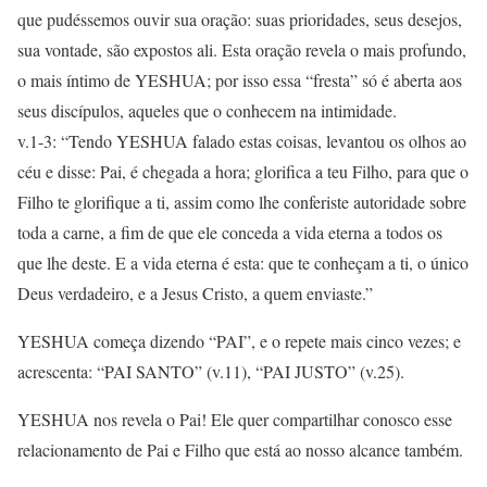
que pudéssemos ouvir sua oração: suas prioridades, seus desejos,
sua vontade, são expostos ali. Esta oração revela o mais profundo,
o mais íntimo de YESHUA; por isso essa “fresta” só é aberta aos
seus discípulos, aqueles que o conhecem na intimidade.
v.1-3: “Tendo YESHUA falado estas coisas, levantou os olhos ao
céu e disse: Pai, é chegada a hora; glorifica a teu Filho, para que o
Filho te glorifique a ti, assim como lhe conferiste autoridade sobre
toda a carne, a fim de que ele conceda a vida eterna a todos os
que lhe deste. E a vida eterna é esta: que te conheçam a ti, o único
Deus verdadeiro, e a Jesus Cristo, a quem enviaste.”
YESHUA começa dizendo “PAI”, e o repete mais cinco vezes; e
acrescenta: “PAI SANTO” (v.11), “PAI JUSTO” (v.25).
YESHUA nos revela o Pai! Ele quer compartilhar conosco esse
relacionamento de Pai e Filho que está ao nosso alcance também.