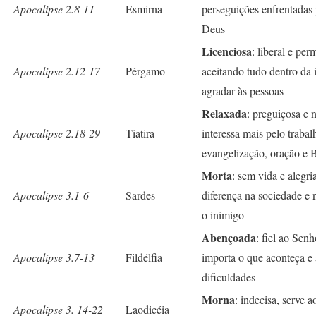
Apocalipse 2.8-11
Esmirna
perseguições enfrentadas p
Deus
Licenciosa
: liberal e per
Apocalipse 2.12-17
Pérgamo
aceitando tudo dentro da 
agradar às pessoas
Relaxada
: preguiçosa e 
Apocalipse 2.18-29
Tiatira
interessa mais pelo trabal
evangelização, oração e B
Morta
: sem vida e alegri
Apocalipse 3.1-6
Sardes
diferença na sociedade e
o inimigo
Abençoada
: fiel ao Sen
Apocalipse 3.7-13
Fildélfia
importa o que aconteça e 
dificuldades
Morna
: indecisa, serve 
Apocalipse 3. 14-22
Laodicéia