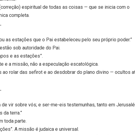
 (correção) espiritual de todas as coisas — que se inicia com o
nica completa.
_
ou as estações que o Pai estabeleceu pelo seu próprio poder.”
estão sob autoridade do Pai.
mpos e as estações”.
te e a missão, não a especulação escatológica.
 ao rolar das sefirot e ao desdobrar do plano divino — ocultos a
_
há de vir sobre vós; e ser-me-eis testemunhas, tanto em Jerusal
 da terra.”
m toda parte.
ções”. A missão é judaica e universal.