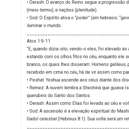
• Derash: O avanço do Reino segue a progressão da
(meio-termo), e nações (plenitude).
• Sod: O Espírito ativa o “poder” (em hebraico: “gevu
iluminar o mundo.
_______________________________________
Atos 1:9-11
“E, quando dizia isto, vendo-o eles, foi elevado às
estando com os olhos fitos no céu, enquanto ele 
branco, os quais lhes disseram: Homens galileus, 
recebido em cima no céu, há de vir assim como para
• Peshat: Yeshua ascende aos céus diante dos disc
• Remez: A nuvem lembra a Shechiná que guiava Is
querubins do Santo dos Santos.
• Derash: Assim como Elias foi levado ao céu e volt
• Sod: A ascensão é a elevação espiritual do Mash
Gadol celestial (Hebreus 8:1). Sua volta será um r
_______________________________________