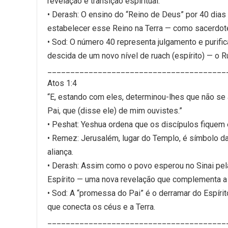
revelação e transição espiritual.
• Derash: O ensino do “Reino de Deus” por 40 dias 
estabelecer esse Reino na Terra — como sacerdote
• Sod: O número 40 representa julgamento e purific
descida de um novo nível de ruach (espírito) — o
_______________________________________
Atos 1:4
“E, estando com eles, determinou-lhes que não 
Pai, que (disse ele) de mim ouvistes.”
• Peshat: Yeshua ordena que os discípulos fiquem
• Remez: Jerusalém, lugar do Templo, é símbolo da
aliança.
• Derash: Assim como o povo esperou no Sinai pel
Espírito — uma nova revelação que complementa a 
• Sod: A “promessa do Pai” é o derramar do Espírit
que conecta os céus e a Terra.
_______________________________________