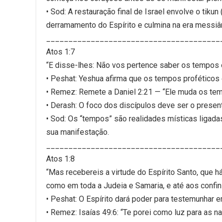
• Sod: A restauração final de Israel envolve o tikun
derramamento do Espírito e culmina na era messiâ
_______________________________________
Atos 1:7
“E disse-lhes: Não vos pertence saber os tempos 
• Peshat: Yeshua afirma que os tempos proféticos 
• Remez: Remete a Daniel 2:21 — “Ele muda os te
• Derash: O foco dos discípulos deve ser o presen
• Sod: Os “tempos” são realidades místicas ligadas
sua manifestação.
_______________________________________
Atos 1:8
“Mas recebereis a virtude do Espírito Santo, que 
como em toda a Judeia e Samaria, e até aos confins
• Peshat: O Espírito dará poder para testemunhar e
• Remez: Isaías 49:6: “Te porei como luz para as na