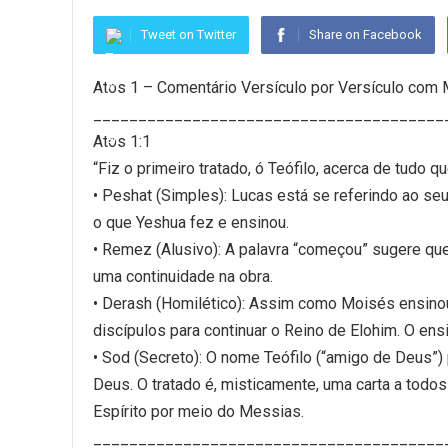
Tweet on Twitter
Share on Facebook
Atos 1 – Comentário Versículo por Versículo co
_______________________________________
Atos 1:1
“Fiz o primeiro tratado, ó Teófilo, acerca de tudo 
• Peshat (Simples): Lucas está se referindo ao seu 
o que Yeshua fez e ensinou.
• Remez (Alusivo): A palavra “começou” sugere qu
uma continuidade na obra.
• Derash (Homilético): Assim como Moisés ensinou
discípulos para continuar o Reino de Elohim. O ens
• Sod (Secreto): O nome Teófilo (“amigo de Deus
Deus. O tratado é, misticamente, uma carta a todo
Espírito por meio do Messias.
_______________________________________