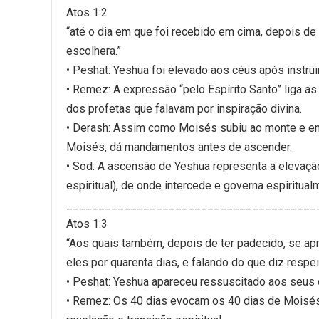
Atos 1:2
“até o dia em que foi recebido em cima, depois de
escolhera.”
• Peshat: Yeshua foi elevado aos céus após instrui
• Remez: A expressão “pelo Espírito Santo” liga a
dos profetas que falavam por inspiração divina.
• Derash: Assim como Moisés subiu ao monte e e
Moisés, dá mandamentos antes de ascender.
• Sod: A ascensão de Yeshua representa a elevação
espiritual), de onde intercede e governa espiritual
_______________________________________
Atos 1:3
“Aos quais também, depois de ter padecido, se apr
eles por quarenta dias, e falando do que diz respe
• Peshat: Yeshua apareceu ressuscitado aos seus 
• Remez: Os 40 dias evocam os 40 dias de Moisés 