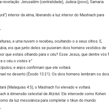
 revelação: Jerusalém (centralidade), Judeia (povo), Samaria
rá”) interior da alma, liberando a luz interior do Mashiach para
_
 alturas, e uma nuvem o recebeu, ocultando-o a seus olhos. E,
subia, eis que junto deles se puseram dois homens vestidos de
por que estais olhando para o céu? Esse Jesus, que dentre vós f
 o céu o vistes ir.”
ípulos, e anjos confirmam que ele voltará.
rael no deserto (Êxodo 13:21). Os dois homens lembram os doi
ará (Malaquias 4:5), o Mashiach foi elevado e voltará.
iach à dimensão celestial de Atzilut. Ele intercede como Kohen
etorno da luz messiânica para completar o tikun do mundo.
_