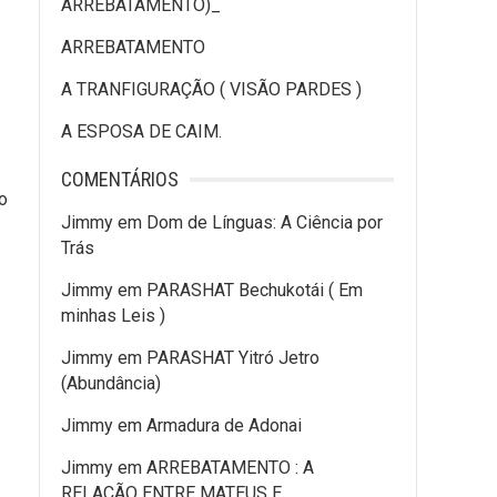
ARREBATAMENTO)_
ARREBATAMENTO
A TRANFIGURAÇÃO ( VISÃO PARDES )
A ESPOSA DE CAIM.
COMENTÁRIOS
o
Jimmy
em
Dom de Línguas: A Ciência por
Trás
Jimmy
em
PARASHAT Bechukotái ( Em
minhas Leis )
Jimmy
em
PARASHAT Yitró Jetro
(Abundância)
Jimmy
em
Armadura de Adonai
Jimmy
em
ARREBATAMENTO : A
RELAÇÃO ENTRE MATEUS E