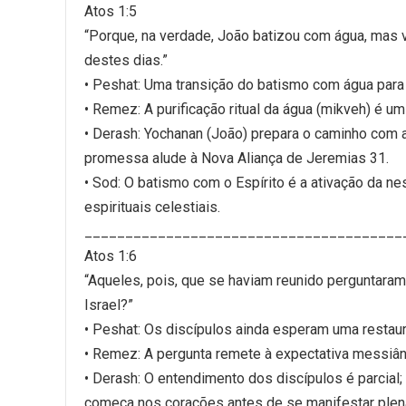
Atos 1:5
“Porque, na verdade, João batizou com água, mas 
destes dias.”
• Peshat: Uma transição do batismo com água para 
• Remez: A purificação ritual da água (mikveh) é um
• Derash: Yochanan (João) prepara o caminho com 
promessa alude à Nova Aliança de Jeremias 31.
• Sod: O batismo com o Espírito é a ativação da n
espirituais celestiais.
_______________________________________
Atos 1:6
“Aqueles, pois, que se haviam reunido perguntaram-
Israel?”
• Peshat: Os discípulos ainda esperam uma restaura
• Remez: A pergunta remete à expectativa messiâni
• Derash: O entendimento dos discípulos é parcial
começa nos corações antes de se manifestar ple