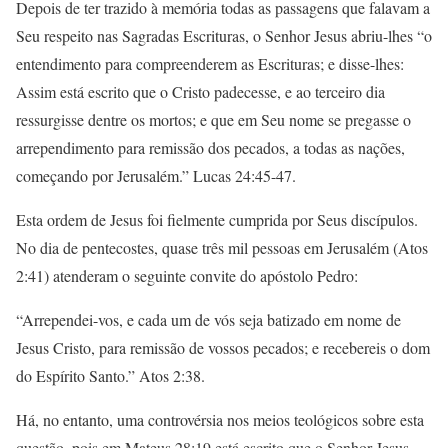
Depois de ter trazido à memória todas as passagens que falavam a
Seu respeito nas Sagradas Escrituras, o Senhor Jesus abriu-lhes “o
entendimento para compreenderem as Escrituras; e disse-lhes:
Assim está escrito que o Cristo padecesse, e ao terceiro dia
ressurgisse dentre os mortos; e que em Seu nome se pregasse o
arrependimento para remissão dos pecados, a todas as nações,
começando por Jerusalém.” Lucas 24:45-47.
Esta ordem de Jesus foi fielmente cumprida por Seus discípulos.
No dia de pentecostes, quase três mil pessoas em Jerusalém (Atos
2:41) atenderam o seguinte convite do apóstolo Pedro:
“Arrependei-vos, e cada um de vós seja batizado em nome de
Jesus Cristo, para remissão de vossos pecados; e recebereis o dom
do Espírito Santo.” Atos 2:38.
Há, no entanto, uma controvérsia nos meios teológicos sobre esta
questão, pois em Mateus 28:19 está escrito que o Senhor Jesus