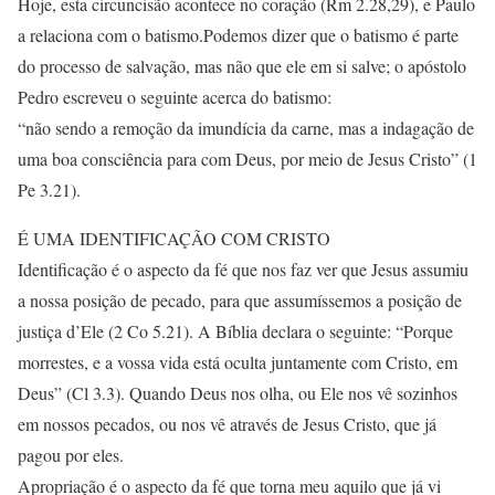
Hoje, esta circuncisão acontece no coração (Rm 2.28,29), e Paulo
a relaciona com o batismo.Podemos dizer que o batismo é parte
do processo de salvação, mas não que ele em si salve; o apóstolo
Pedro escreveu o seguinte acerca do batismo:
“não sendo a remoção da imundícia da carne, mas a indagação de
uma boa consciência para com Deus, por meio de Jesus Cristo” (1
Pe 3.21).
É UMA IDENTIFICAÇÃO COM CRISTO
Identificação é o aspecto da fé que nos faz ver que Jesus assumiu
a nossa posição de pecado, para que assumíssemos a posição de
justiça d’Ele (2 Co 5.21). A Bíblia declara o seguinte: “Porque
morrestes, e a vossa vida está oculta juntamente com Cristo, em
Deus” (Cl 3.3). Quando Deus nos olha, ou Ele nos vê sozinhos
em nossos pecados, ou nos vê através de Jesus Cristo, que já
pagou por eles.
Apropriação é o aspecto da fé que torna meu aquilo que já vi