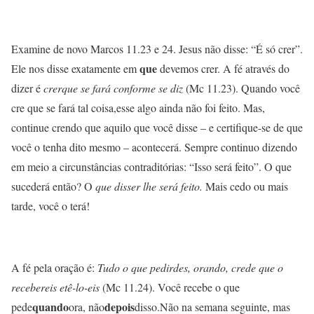
Examine de novo Marcos 11.23 e 24. Jesus não disse: “É só crer”.
que
Ele nos disse exatamente em
devemos crer. A fé através do
dizer é
crerque se fará conforme se diz
(Mc 11.23). Quando você
cre que se fará tal coisa,esse algo ainda não foi feito. Mas,
continue crendo que aquilo que você disse – e certifique-se de que
você o tenha dito mesmo – acontecerá. Sempre continuo dizendo
em meio a circunstâncias contraditórias: “Isso será feito”. O que
sucederá então? O
que disser lhe será feito.
Mais cedo ou mais
tarde, você o terá!
A fé pela oração é:
Tudo o que pedirdes, orando, crede que o
recebereis etê-lo-eis
(Mc 11.24). Você recebe o que
quando
depois
pede
ora, não
disso.Não na semana seguinte, mas