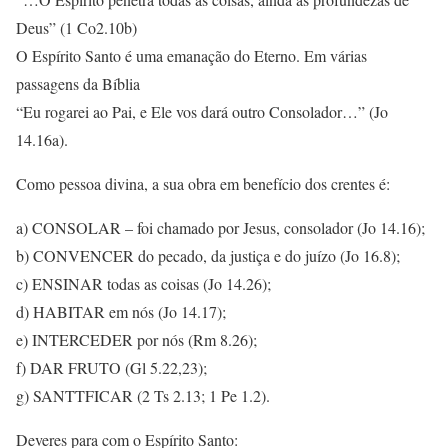
Deus” (1 Co2.10b)
O Espírito Santo é uma emanação do Eterno. Em várias
passagens da Bíblia
“Eu rogarei ao Pai, e Ele vos dará outro Consolador…” (Jo
14.16a).
Como pessoa divina, a sua obra em benefício dos crentes é:
a) CONSOLAR – foi chamado por Jesus, consolador (Jo 14.16);
b) CONVENCER do pecado, da justiça e do juízo (Jo 16.8);
c) ENSINAR todas as coisas (Jo 14.26);
d) HABITAR em nós (Jo 14.17);
e) INTERCEDER por nós (Rm 8.26);
f) DAR FRUTO (Gl 5.22,23);
g) SANTTFICAR (2 Ts 2.13; 1 Pe 1.2).
Deveres para com o Espírito Santo: