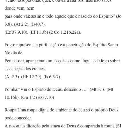
donde vem, nem
para onde vai; assim é todo aquele que é nascido do Espírito” (Jo
3.8). (At 2.2). (Is40.7).
(Ez 37.9,10). (Ef 1.13b) (2 Co 1.21b,22a).
Fogo: representa a purificação e a penetração do Espírito Santo.
No dia de
Pentecoste, apareceram umas coisas como línguas de fogo sobre
as cabeças dos crentes
(At 2.3). (Hb 12.29). (Is 6.5-7).
Pomba:“Viu o Espírito de Deus, descendo …” (Mt 3.16 (Mt
10.16b). (Gn 1.2 (Ez37.10)
Roupa:Uma roupa digna do ambiente do céu só o próprio Deus
pode conceder.
A nossa justificação pela graça de Deus é comparada à roupa (SI