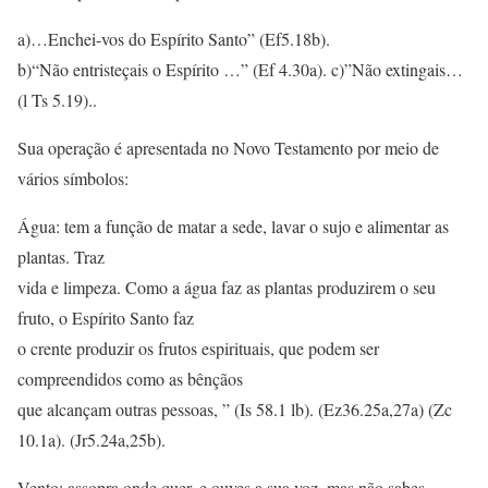
a)…Enchei-vos do Espírito Santo” (Ef5.18b).
b)“Não entristeçais o Espírito …” (Ef 4.30a). c)”Não extingais…
(l Ts 5.19)..
Sua operação é apresentada no Novo Testamento por meio de
vários símbolos:
Água: tem a função de matar a sede, lavar o sujo e alimentar as
plantas. Traz
vida e limpeza. Como a água faz as plantas produzirem o seu
fruto, o Espírito Santo faz
o crente produzir os frutos espirituais, que podem ser
compreendidos como as bênçãos
que alcançam outras pessoas, ” (Is 58.1 lb). (Ez36.25a,27a) (Zc
10.1a). (Jr5.24a,25b).
Vento: assopra onde quer, e ouves a sua voz, mas não sabes