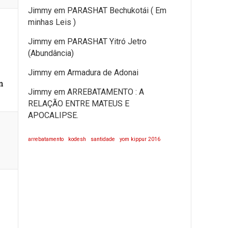
Jimmy
em
PARASHAT Bechukotái ( Em
minhas Leis )
Jimmy
em
PARASHAT Yitró Jetro
(Abundância)
Jimmy
em
Armadura de Adonai
m
Jimmy
em
ARREBATAMENTO : A
RELAÇÃO ENTRE MATEUS E
APOCALIPSE.
arrebatamento
kodesh
santidade
yom kippur 2016