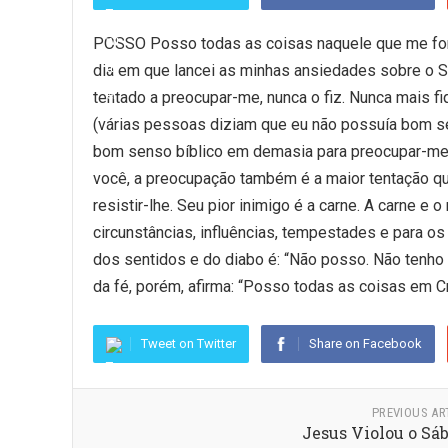
POSSO Posso todas as coisas naquele que me for
dia em que lancei as minhas ansiedades sobre o S
tentado a preocupar-me, nunca o fiz. Nunca mais f
(várias pessoas diziam que eu não possuía bom se
bom senso bíblico em demasia para preocupar-me).
você, a preocupação também é a maior tentação que 
resistir-lhe. Seu pior inimigo é a carne. A carne e 
circunstâncias, influências, tempestades e para os
dos sentidos e do diabo é: “Não posso. Não tenho 
da fé, porém, afirma: “Posso todas as coisas em Cr
Tweet on Twitter
Share on Facebook
PREVIOUS AR
Jesus Violou o Sá