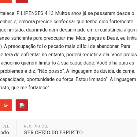
talece. FILIPENSES 4.13 Muitos anos já se passaram desde o
enhor, e, embora precise confessar que tenho sido fortemente
iquei irritado, deprimido nem desanimado em circunstância algum
nso suficiente para preocupar-me. Mas, graças a Deus, eu tinha
 A preocupação foi o pecado mais difícil de abandonar. Para
terá de enfrentar, no entanto, poderá resistir a ela. Você preci
o raciocínio querem limitá-lo à sua capacidade. Você olha para as
 problemas e diz: “Não posso”. A linguagem da dúvida, da carne,
capacidade, oportunidade ou força. Estou limitado”. A linguagem
isto, que me fortalece”.
TICLE
NEXT ARTICLE
bado
SER CHEIO DO ESPÍRITO…