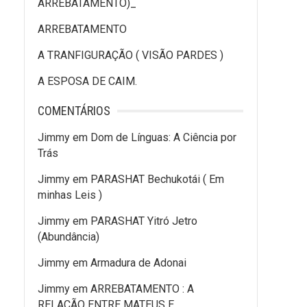
ARREBATAMENTO)_
ARREBATAMENTO
A TRANFIGURAÇÃO ( VISÃO PARDES )
A ESPOSA DE CAIM.
COMENTÁRIOS
Jimmy
em
Dom de Línguas: A Ciência por
Trás
Jimmy
em
PARASHAT Bechukotái ( Em
minhas Leis )
Jimmy
em
PARASHAT Yitró Jetro
(Abundância)
Jimmy
em
Armadura de Adonai
Jimmy
em
ARREBATAMENTO : A
RELAÇÃO ENTRE MATEUS E