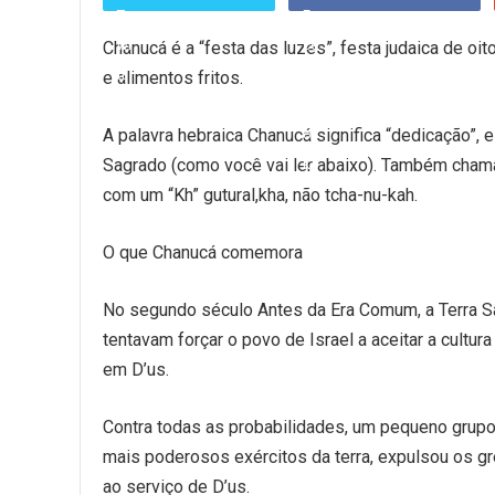
Chanucá é a “festa das luzes”, festa judaica de o
e alimentos fritos.
A palavra hebraica Chanucá significa “dedicação”
Sagrado (como você vai ler abaixo). Também chama
com um “Kh” gutural,kha, não tcha-nu-kah.
O que Chanucá comemora
No segundo século Antes da Era Comum, a Terra Sa
tentavam forçar o povo de Israel a aceitar a cultu
em D’us.
Contra todas as probabilidades, um pequeno grupo 
mais poderosos exércitos da terra, expulsou os 
ao serviço de D’us.