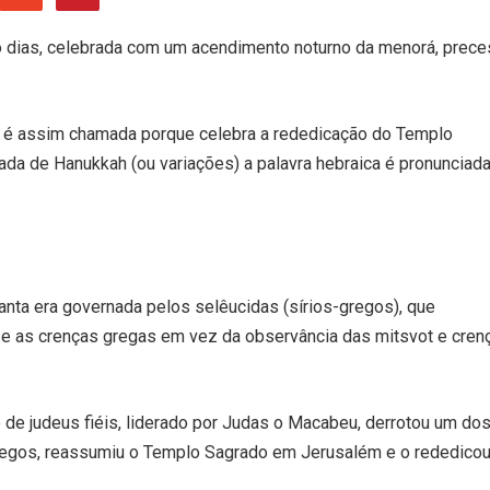
ito dias, celebrada com um acendimento noturno da menorá, prece
, e é assim chamada porque celebra a rededicação do Templo
da de Hanukkah (ou variações) a palavra hebraica é pronunciad
nta era governada pelos selêucidas (sírios-gregos), que
ra e as crenças gregas em vez da observância das mitsvot e cren
de judeus fiéis, liderado por Judas o Macabeu, derrotou um do
gregos, reassumiu o Templo Sagrado em Jerusalém e o rededico