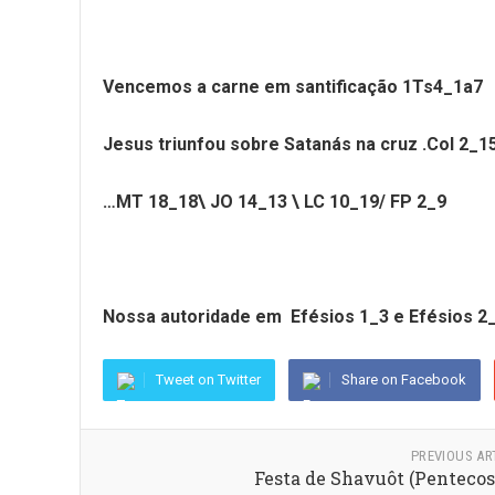
Vencemos a carne em santificação 1Ts4_1a7
Jesus triunfou sobre Satanás na cruz .Col 2_1
…MT 18_18\ JO 14_13 \ LC 10_19/ FP 2_9
Nossa autoridade em Efésios 1_3 e Efésios 2
Tweet on Twitter
Share on Facebook
PREVIOUS AR
Festa de Shavuôt (Pentecos