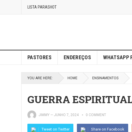
LISTA PARASHOT
PASTORES
ENDEREÇOS
WHATSAPP 
YOU ARE HERE:
HOME
ENSINAMENTOS
GUERRA ESPIRITUA
JIMMY
—
JUNHO 7, 2024
0 COMMENT
Tweet on Twitter
Share on Facebook