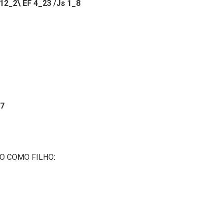
 12_2\ EF 4_23 /Js 1_8
7
TO COMO FILHO: