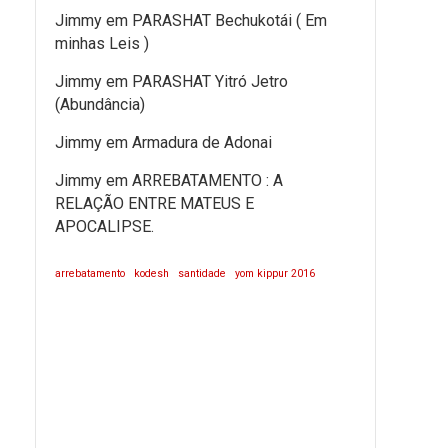
Jimmy
em
PARASHAT Bechukotái ( Em
minhas Leis )
Jimmy
em
PARASHAT Yitró Jetro
(Abundância)
Jimmy
em
Armadura de Adonai
Jimmy
em
ARREBATAMENTO : A
RELAÇÃO ENTRE MATEUS E
APOCALIPSE.
arrebatamento
kodesh
santidade
yom kippur 2016