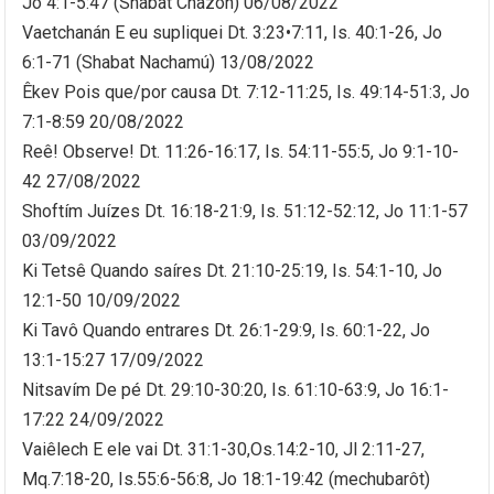
Jo 4:1-5:47 (Shabat Chazon) 06/08/2022
Vaetchanán E eu supliquei Dt. 3:23•7:11, Is. 40:1-26, Jo
6:1-71 (Shabat Nachamú) 13/08/2022
Êkev Pois que/por causa Dt. 7:12-11:25, Is. 49:14-51:3, Jo
7:1-8:59 20/08/2022
Reê! Observe! Dt. 11:26-16:17, Is. 54:11-55:5, Jo 9:1-10-
42 27/08/2022
Shoftím Juízes Dt. 16:18-21:9, Is. 51:12-52:12, Jo 11:1-57
03/09/2022
Ki Tetsê Quando saíres Dt. 21:10-25:19, Is. 54:1-10, Jo
12:1-50 10/09/2022
Ki Tavô Quando entrares Dt. 26:1-29:9, Is. 60:1-22, Jo
13:1-15:27 17/09/2022
Nitsavím De pé Dt. 29:10-30:20, Is. 61:10-63:9, Jo 16:1-
17:22 24/09/2022
Vaiêlech E ele vai Dt. 31:1-30,Os.14:2-10, Jl 2:11-27,
Mq.7:18-20, Is.55:6-56:8, Jo 18:1-19:42 (mechubarôt)