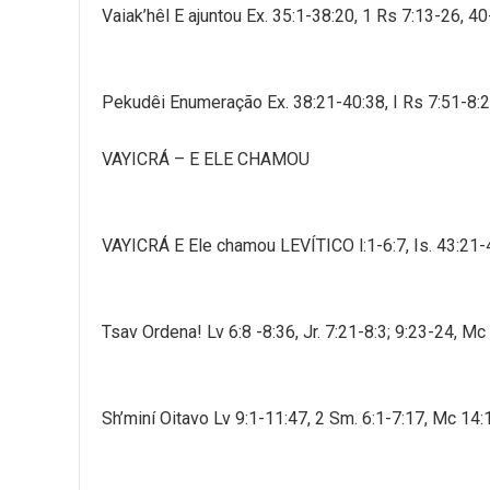
Vaiak’hêl E ajuntou Ex. 35:1-38:20, 1 Rs 7:13-26, 
Pekudêi Enumeração Ex. 38:21-40:38, I Rs 7:51-8:
VAYICRÁ – E ELE CHAMOU
VAYICRÁ E Ele chamou LEVÍTICO l:1-6:7, Is. 43:21
Tsav Ordena! Lv 6:8 -8:36, Jr. 7:21-8:3; 9:23-24, M
Sh’miní Oitavo Lv 9:1-11:47, 2 Sm. 6:1-7:17, Mc 14: