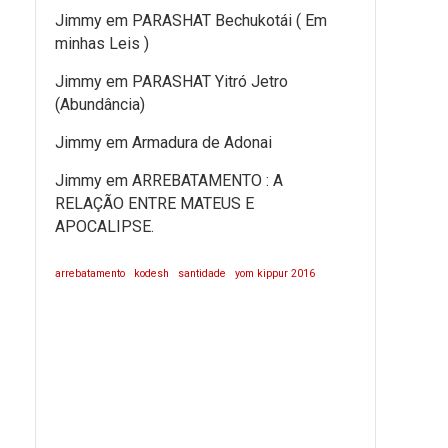
Jimmy
em
PARASHAT Bechukotái ( Em
minhas Leis )
Jimmy
em
PARASHAT Yitró Jetro
(Abundância)
Jimmy
em
Armadura de Adonai
Jimmy
em
ARREBATAMENTO : A
RELAÇÃO ENTRE MATEUS E
APOCALIPSE.
arrebatamento
kodesh
santidade
yom kippur 2016