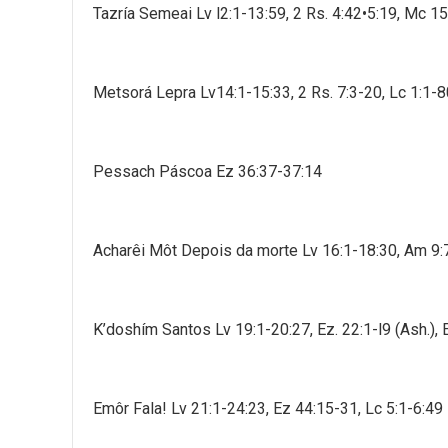
Tazría Semeai Lv l2:1-13:59, 2 Rs. 4:42•5:19, Mc 1
Metsorá Lepra Lv14:1-15:33, 2 Rs. 7:3-20, Lc 1:1-
Pessach Páscoa Ez 36:37-37:14
Acharêi Môt Depois da morte Lv 16:1-18:30, Am 9:7-1
K’doshím Santos Lv 19:1-20:27, Ez. 22:1-l9 (Ash.), 
Emôr Fala! Lv 21:1-24:23, Ez 44:15-31, Lc 5:1-6:49