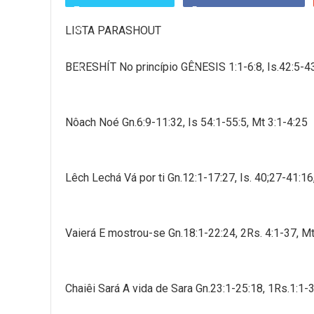
LISTA PARASHOUT
BERESHÍT No princípio GÊNESIS 1:1-6:8, Is.42:5-43
Nôach Noé Gn.6:9-11:32, Is 54:1-55:5, Mt 3:1-4:25
Lêch Lechá Vá por ti Gn.12:1-17:27, Is. 40;27-41:16
Vaierá E mostrou-se Gn.18:1-22:24, 2Rs. 4:1-37, Mt
Chaiêi Sará A vida de Sara Gn.23:1-25:18, 1Rs.1:1-3