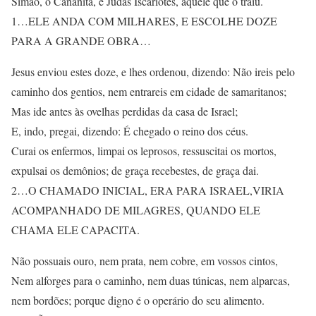
Simão, o Cananita, e Judas Iscariotes, aquele que o traiu.
1…ELE ANDA COM MILHARES, E ESCOLHE DOZE
PARA A GRANDE OBRA…
Jesus enviou estes doze, e lhes ordenou, dizendo: Não ireis pelo
caminho dos gentios, nem entrareis em cidade de samaritanos;
Mas ide antes às ovelhas perdidas da casa de Israel;
E, indo, pregai, dizendo: É chegado o reino dos céus.
Curai os enfermos, limpai os leprosos, ressuscitai os mortos,
expulsai os demônios; de graça recebestes, de graça dai.
2…O CHAMADO INICIAL, ERA PARA ISRAEL,VIRIA
ACOMPANHADO DE MILAGRES, QUANDO ELE
CHAMA ELE CAPACITA.
Não possuais ouro, nem prata, nem cobre, em vossos cintos,
Nem alforges para o caminho, nem duas túnicas, nem alparcas,
nem bordões; porque digno é o operário do seu alimento.