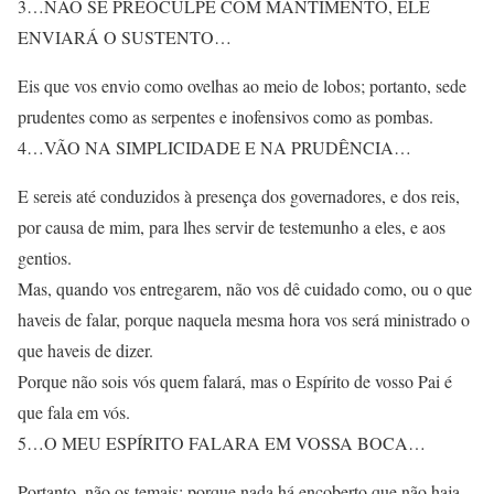
3…NÃO SE PREOCULPE COM MANTIMENTO, ELE
ENVIARÁ O SUSTENTO…
Eis que vos envio como ovelhas ao meio de lobos; portanto, sede
prudentes como as serpentes e inofensivos como as pombas.
4…VÃO NA SIMPLICIDADE E NA PRUDÊNCIA…
E sereis até conduzidos à presença dos governadores, e dos reis,
por causa de mim, para lhes servir de testemunho a eles, e aos
gentios.
Mas, quando vos entregarem, não vos dê cuidado como, ou o que
haveis de falar, porque naquela mesma hora vos será ministrado o
que haveis de dizer.
Porque não sois vós quem falará, mas o Espírito de vosso Pai é
que fala em vós.
5…O MEU ESPÍRITO FALARA EM VOSSA BOCA…
Portanto, não os temais; porque nada há encoberto que não haja