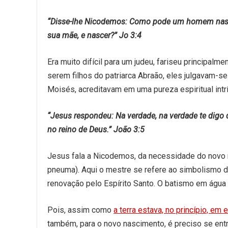
“Disse-lhe Nicodemos: Como pode um homem nascer,
sua mãe, e nascer?” Jo 3:4
Era muito difícil para um judeu, fariseu principalm
serem filhos do patriarca Abraão, eles julgavam-s
Moisés, acreditavam em uma pureza espiritual intr
“Jesus respondeu: Na verdade, na verdade te digo 
no reino de Deus.” João 3:5
Jesus fala a Nicodemos, da necessidade do novo n
pneuma). Aqui o mestre se refere ao simbolismo d
renovação pelo Espírito Santo. O batismo em água 
Pois, assim como
a terra estava, no princípio, em
também, para o novo nascimento, é preciso se en