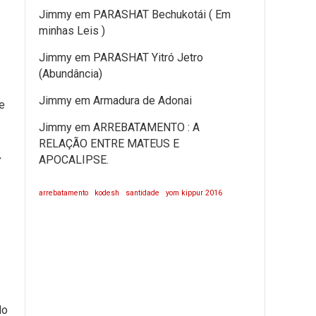
Jimmy
em
PARASHAT Bechukotái ( Em
minhas Leis )
Jimmy
em
PARASHAT Yitró Jetro
(Abundância)
Jimmy
em
Armadura de Adonai
e
Jimmy
em
ARREBATAMENTO : A
RELAÇÃO ENTRE MATEUS E
APOCALIPSE.
arrebatamento
kodesh
santidade
yom kippur 2016
do