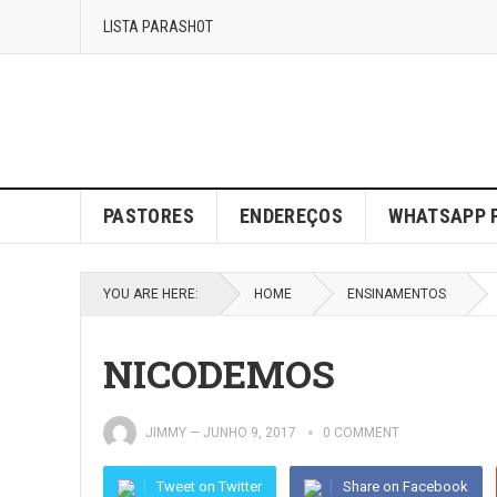
LISTA PARASHOT
PASTORES
ENDEREÇOS
WHATSAPP 
YOU ARE HERE:
HOME
ENSINAMENTOS
NICODEMOS
JIMMY
—
JUNHO 9, 2017
0 COMMENT
Tweet on Twitter
Share on Facebook