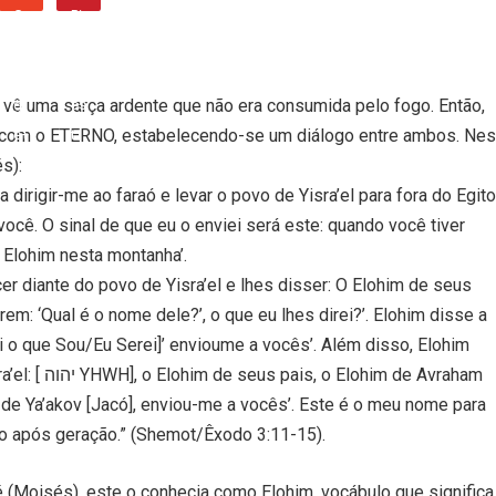
vê uma sarça ardente que não era consumida pelo fogo. Então,
l com o ETERNO, estabelecendo-se um diálogo entre ambos. Nes
s):
irigir-me ao faraó e levar o povo de Yisra’el para fora do Egito
ocê. O sinal de que eu o enviei será este: quando você tiver
 Elohim nesta montanha’.
r diante do povo de Yisra’el e lhes disser: O Elohim de seus
em: ‘Qual é o nome dele?’, o que eu lhes direi?’. Elohim disse a
 o que Sou/Eu Serei]’ envioume a vocês’. Além disso, Elohim
m de Avraham
im de Ya’akov [Jacó], enviou-me a vocês’. Este é o meu nome para
o após geração.” (Shemot/Êxodo 3:11-15).
(Moisés), este o conhecia como Elohim, vocábulo que significa