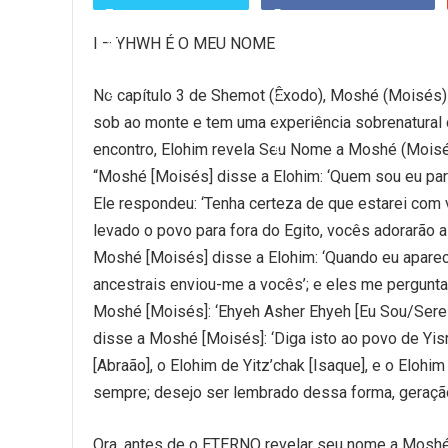
I – YHWH É O MEU NOME
No capítulo 3 de Shemot (Êxodo), Moshé (Moisés) 
sob ao monte e tem uma experiência sobrenatura
encontro, Elohim revela Seu Nome a Moshé (Moisé
“Moshé [Moisés] disse a Elohim: ‘Quem sou eu para d
Ele respondeu: ‘Tenha certeza de que estarei com v
levado o povo para fora do Egito, vocês adorarão a
Moshé [Moisés] disse a Elohim: ‘Quando eu aparece
ancestrais enviou-me a vocês’; e eles me perguntar
Moshé [Moisés]: ‘Ehyeh Asher Ehyeh [Eu Sou/Serei
disse a Moshé [Moisés]: ‘Diga isto ao povo de Yisra’el: [ יהוה YHWH], o Elohim de seus pais, o Elohi
[Abraão], o Elohim de Yitz’chak [Isaque], e o Eloh
sempre; desejo ser lembrado dessa forma, geraçã
Ora, antes de o ETERNO revelar seu nome a Moshé 