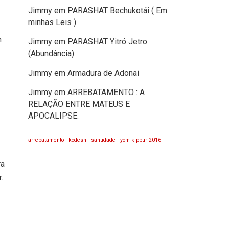
Jimmy
em
PARASHAT Bechukotái ( Em
minhas Leis )
m
Jimmy
em
PARASHAT Yitró Jetro
(Abundância)
Jimmy
em
Armadura de Adonai
Jimmy
em
ARREBATAMENTO : A
RELAÇÃO ENTRE MATEUS E
APOCALIPSE.
arrebatamento
kodesh
santidade
yom kippur 2016
.