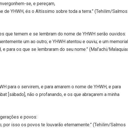
nvergonhem-se, e pereçam,
e de YHWH, és o Altíssimo sobre toda a terra.” (Tehilim/Salmos
ueles que temem e se lembram do nome de YHWH serão ouvidos:
entemente um ao outro; e YHWH atentou e ouviu; e um memoria
H, e para os que se lembraram do seu nome.” (Mal’achi/Malaquia
YHWH para o servirem, e para amarem o nome de YHWH, e para
at [sábado], não o profanando, e os que abraçarem a minha
gerações e povos:
; por isso os povos te louvarão eternamente.” (Tehilim/Salmos