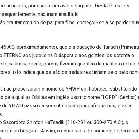
onunciá-lo, pois seria indizível e sagrado. Desta forma, os
equentemente, não iriam insultá-lo.
 era transmitido de pai para filho, começou-se a se perder su
246 A.C, aproximadamente), que é a tradução do Tanach (Primeir
 do ETERNO aos judeus na Diáspora e aos gentios, os setenta e
exto na língua grega, porém, fizeram questão de manter o nome 
res, isto indica que os sábios tradutores tinham zelo pelo no
nta não preservaram o nome de YHWH em hebraico, substituindo
azão pela qual as Bíblias em inglês usam o nome “LORD” (Senhor) 
 de YHWH passou a ser substituído por eufemismos, e esta
o.
 Sacerdote Shim’on HaTsadik (310-291 ou 300-270 A.C.), o
unciar as bençãos. Assim, o nome sagrado somente poderia ser