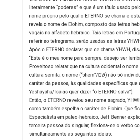
literalmente “poderes” e que é um título usado p
nome próprio pelo qual o ETERNO se chama e este o respondeu: יהוה. Trata-se do tetra
revela o nome de Elohim, composto das letras hebr
vogais no alfabeto hebraico. Tais letras em Port
referir ao tetragrama, serão usadas as letras YHWH
Após o ETERNO declarar que se chama YHWH, dis
“Este é o meu nome para sempre; desejo ser lemb
Proveitoso relatar que na cultura ocidental o nome
cultura semita, o nome (“shem”/שם) não só individualiza um ser, como também – e principalmente – se refere ao
caráter da pessoa, às qualidades específicas que 
Yeshayahu/Isaías quer dizer “o ETERNO salva”).
Então, o ETERNO revelou seu nome sagrado, YHWH (יהוה), pois este tanto individualiza o Criador dos céus e da 
como também espelha o caráter de Elohim. Que fic
Especialista em paleo-hebraico, Jeff Benner explica que o tetragr
terceira pessoa do singular, flexiona-se o verbo como יהוה, formando-se o tetragrama que e
simultaneamente as seguintes ideias: