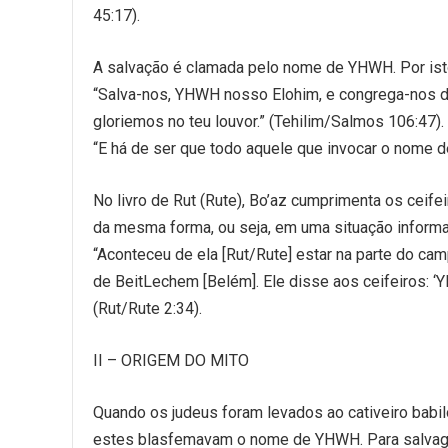
45:17).
A salvação é clamada pelo nome de YHWH. Por ist
“Salva-nos, YHWH nosso Elohim, e congrega-nos de
gloriemos no teu louvor.” (Tehilim/Salmos 106:47).
“E há de ser que todo aquele que invocar o nome de
No livro de Rut (Rute), Bo’az cumprimenta os ce
da mesma forma, ou seja, em uma situação informa
“Aconteceu de ela [Rut/Rute] estar na parte do ca
de BeitLechem [Belém]. Ele disse aos ceifeiros: 
(Rut/Rute 2:34).
II – ORIGEM DO MITO
Quando os judeus foram levados ao cativeiro babil
estes blasfemavam o nome de YHWH. Para salvagu