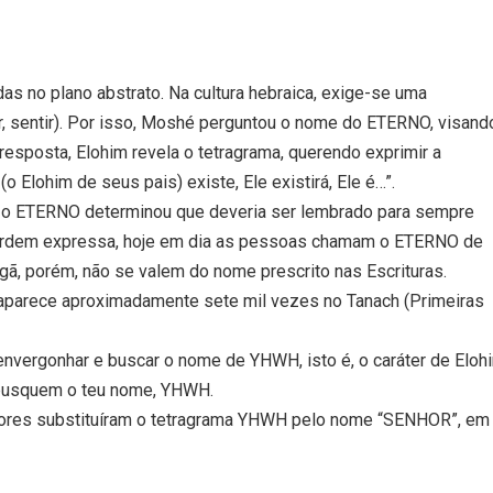
s no plano abstrato. Na cultura hebraica, exige-se uma
r, sentir). Por isso, Moshé perguntou o nome do ETERNO, visand
 resposta, Elohim revela o tetragrama, querendo exprimir a
o Elohim de seus pais) existe, Ele existirá, Ele é…”.
o, o ETERNO determinou que deveria ser lembrado para sempre
ordem expressa, hoje em dia as pessoas chamam o ETERNO de
ã, porém, não se valem do nome prescrito nas Escrituras.
aparece aproximadamente sete mil vezes no Tanach (Primeiras
vergonhar e buscar o nome de YHWH, isto é, o caráter de Eloh
 busquem o teu nome, YHWH.
utores substituíram o tetragrama YHWH pelo nome “SENHOR”, em