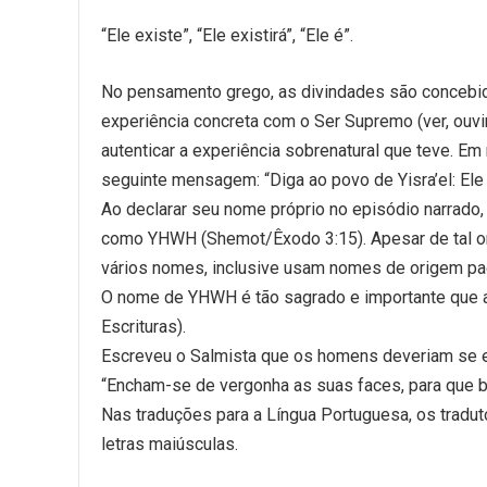
“Ele existe”, “Ele existirá”, “Ele é”.
No pensamento grego, as divindades são concebida
experiência concreta com o Ser Supremo (ver, ouvi
autenticar a experiência sobrenatural que teve. Em
seguinte mensagem: “Diga ao povo de Yisra’el: Ele (
Ao declarar seu nome próprio no episódio narrad
como YHWH (Shemot/Êxodo 3:15). Apesar de tal 
vários nomes, inclusive usam nomes de origem pag
O nome de YHWH é tão sagrado e importante que 
Escrituras).
Escreveu o Salmista que os homens deveriam se en
“Encham-se de vergonha as suas faces, para que
Nas traduções para a Língua Portuguesa, os trad
letras maiúsculas.