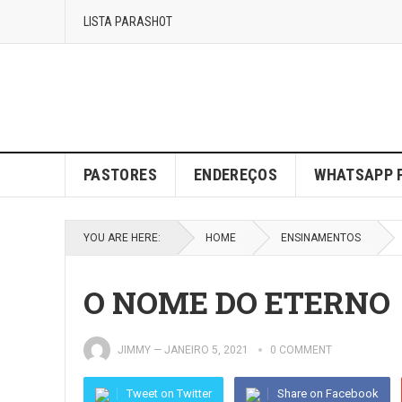
LISTA PARASHOT
PASTORES
ENDEREÇOS
WHATSAPP 
YOU ARE HERE:
HOME
ENSINAMENTOS
O NOME DO ETERNO
JIMMY
—
JANEIRO 5, 2021
0 COMMENT
Tweet on Twitter
Share on Facebook