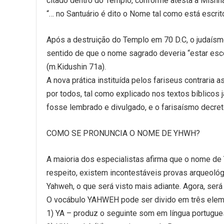
citado dentro do Templo, conforme atesta a Mishná
“… no Santuário é dito o Nome tal como está escri
Após a destruição do Templo em 70 D.C, o judaís
sentido de que o nome sagrado deveria “estar es
(m.Kidushin 71a).
A nova prática instituída pelos fariseus contrari
por todos, tal como explicado nos textos bíblicos
fosse lembrado e divulgado, e o farisaísmo decre
COMO SE PRONUNCIA O NOME DE YHWH?
A maioria dos especialistas afirma que o nome de
respeito, existem incontestáveis provas arqueológic
Yahweh, o que será visto mais adiante. Agora, se
O vocábulo YAHWEH pode ser divido em três elemen
1) YA – produz o seguinte som em língua portugues