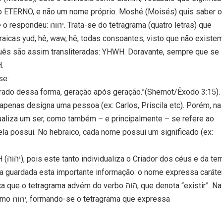
elo ETERNO, e não um nome próprio. Moshé (Moisés) quis saber o
grama (quatro letras) que
aicas yud, hê, waw, hê, todas consoantes, visto que não existe
uguês são assim transliteradas: YHWH. Doravante, sempre que se
.
se:
rado dessa forma, geração após geração.”(Shemot/Êxodo 3:15).
 apenas designa uma pessoa (ex: Carlos, Priscila etc). Porém, na
ela possui. No hebraico, cada nome possui um significado (ex:
terra
a guardada esta importante informação: o nome expressa caráter
ama advém do verbo הוה, que denota “existir”. Na
xpressa