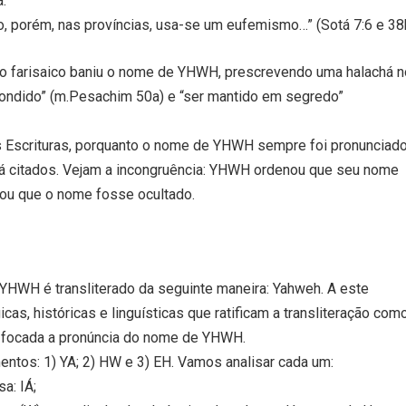
:
to, porém, nas províncias, usa-se um eufemismo…” (Sotá 7:6 e 38
mo farisaico baniu o nome de YHWH, prescrevendo uma halachá n
condido” (m.Pesachim 50a) e “ser mantido em segredo”
a as Escrituras, porquanto o nome de YHWH sempre foi pronunciad
 já citados. Vejam a incongruência: YHWH ordenou que seu nome
tou que o nome fosse ocultado.
 YHWH é transliterado da seguinte maneira: Yahweh. A este
as, históricas e linguísticas que ratificam a transliteração com
rá focada a pronúncia do nome de YHWH.
tos: 1) YA; 2) HW e 3) EH. Vamos analisar cada um:
a: IÁ;