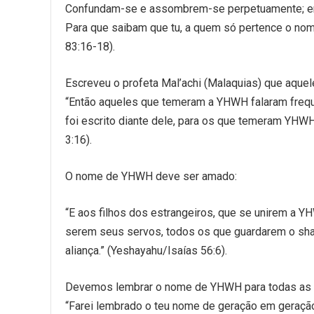
Confundam-se e assombrem-se perpetuamente; e
Para que saibam que tu, a quem só pertence o nom
83:16-18).
Escreveu o profeta Mal’achi (Malaquias) que aq
“Então aqueles que temeram a YHWH falaram frequ
foi escrito diante dele, para os que temeram YHW
3:16).
O nome de YHWH deve ser amado:
“E aos filhos dos estrangeiros, que se unirem a 
serem seus servos, todos os que guardarem o shab
aliança.” (Yeshayahu/Isaías 56:6).
Devemos lembrar o nome de YHWH para todas as 
“Farei lembrado o teu nome de geração em geração