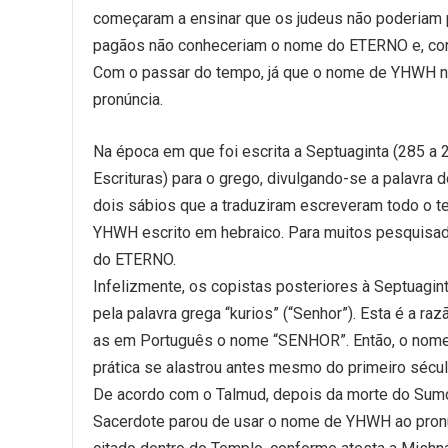
começaram a ensinar que os judeus não poderiam pr
pagãos não conheceriam o nome do ETERNO e, cons
Com o passar do tempo, já que o nome de YHWH não
pronúncia.
Na época em que foi escrita a Septuaginta (285 a 
Escrituras) para o grego, divulgando-se a palavra
dois sábios que a traduziram escreveram todo o t
YHWH escrito em hebraico. Para muitos pesquisado
do ETERNO.
Infelizmente, os copistas posteriores à Septuagi
pela palavra grega “kurios” (“Senhor”). Esta é a r
as em Português o nome “SENHOR”. Então, o nome
prática se alastrou antes mesmo do primeiro sécul
De acordo com o Talmud, depois da morte do Sumo
Sacerdote parou de usar o nome de YHWH ao pron