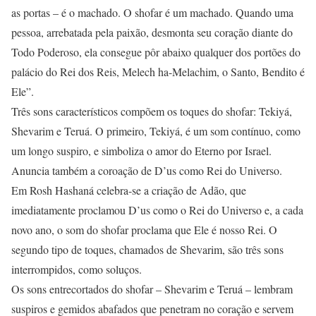
as portas – é o machado. O shofar é um machado. Quando uma
pessoa, arrebatada pela paixão, desmonta seu coração diante do
Todo Poderoso, ela consegue pôr abaixo qualquer dos portões do
palácio do Rei dos Reis, Melech ha-Melachim, o Santo, Bendito é
Ele”.
Três sons característicos compõem os toques do shofar: Tekiyá,
Shevarim e Teruá. O primeiro, Tekiyá, é um som contínuo, como
um longo suspiro, e simboliza o amor do Eterno por Israel.
Anuncia também a coroação de D’us como Rei do Universo.
Em Rosh Hashaná celebra-se a criação de Adão, que
imediatamente proclamou D’us como o Rei do Universo e, a cada
novo ano, o som do shofar proclama que Ele é nosso Rei. O
segundo tipo de toques, chamados de Shevarim, são três sons
interrompidos, como soluços.
Os sons entrecortados do shofar – Shevarim e Teruá – lembram
suspiros e gemidos abafados que penetram no coração e servem