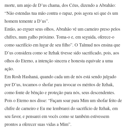
morte, um anjo de D’us chama, dos Céus, dizendo a Abrahão:
“Não estendas tua mão contra o rapaz, pois agora sei que és um
homem temente a D’us”.
Então, ao erguer seus olhos, Abrahão vê um carneiro preso pelos
chifres, num galho próximo. Toma-o e, em seguida, oferece-o
como sacrifício em lugar de seu filho”. O Talmud nos ensina que
D’us considera como se Itzhak tivesse sido sacrificado, pois, aos
olhos do Eterno, a intenção sincera e honesta equivale a uma
ação.
Em Rosh Hashaná, quando cada um de nós está sendo julgado
por D’us, tocamos o shofar para invocar os méritos de Itzhak,
como fonte de bênção e proteção para nós, seus descendentes.
Pois o Eterno nos disse: “Façam soar para Mim um shofar feito de
chifre de carneiro e Eu me lembrarei do sacrifício de Itzhak, em
seu favor, e pensarei em vocês como se também estivessem
prontos a oferecer suas vidas a Mim”.