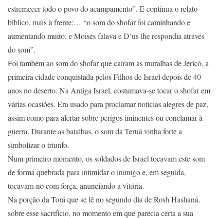
estremecer todo o povo do acampamento”. E continua o relato
bíblico, mais à frente:… “o som do shofar foi caminhando e
aumentando muito; e Moisés falava e D’us lhe respondia através
do som”.
Foi também ao som do shofar que caíram as muralhas de Jericó, a
primeira cidade conquistada pelos Filhos de Israel depois de 40
anos no deserto. Na Antiga Israel, costumava-se tocar o shofar em
várias ocasiões. Era usado para proclamar notícias alegres de paz,
assim como para alertar sobre perigos iminentes ou conclamar à
guerra. Durante as batalhas, o som da Teruá vinha forte a
simbolizar o triunfo.
Num primeiro momento, os soldados de Israel tocavam este som
de forma quebrada para intimidar o inimigo e, em seguida,
tocavam-no com força, anunciando a vitória.
Na porção da Torá que se lê no segundo dia de Rosh Hashaná,
sobre esse sacrifício, no momento em que parecia certa a sua