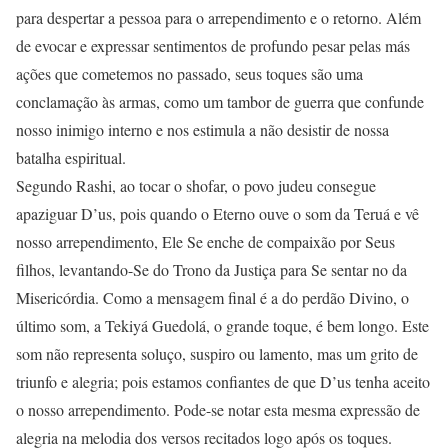
para despertar a pessoa para o arrependimento e o retorno. Além
de evocar e expressar sentimentos de profundo pesar pelas más
ações que cometemos no passado, seus toques são uma
conclamação às armas, como um tambor de guerra que confunde
nosso inimigo interno e nos estimula a não desistir de nossa
batalha espiritual.
Segundo Rashi, ao tocar o shofar, o povo judeu consegue
apaziguar D’us, pois quando o Eterno ouve o som da Teruá e vê
nosso arrependimento, Ele Se enche de compaixão por Seus
filhos, levantando-Se do Trono da Justiça para Se sentar no da
Misericórdia. Como a mensagem final é a do perdão Divino, o
último som, a Tekiyá Guedolá, o grande toque, é bem longo. Este
som não representa soluço, suspiro ou lamento, mas um grito de
triunfo e alegria; pois estamos confiantes de que D’us tenha aceito
o nosso arrependimento. Pode-se notar esta mesma expressão de
alegria na melodia dos versos recitados logo após os toques.