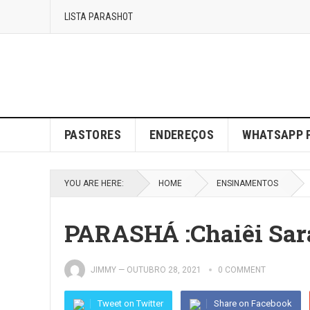
LISTA PARASHOT
PASTORES
ENDEREÇOS
WHATSAPP 
YOU ARE HERE:
HOME
ENSINAMENTOS
PARASHÁ :Chaiêi Sará
JIMMY
—
OUTUBRO 28, 2021
0 COMMENT
Tweet on Twitter
Share on Facebook