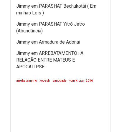
Jimmy
em
PARASHAT Bechukotái ( Em
minhas Leis )
Jimmy
em
PARASHAT Yitró Jetro
(Abundância)
Jimmy
em
Armadura de Adonai
Jimmy
em
ARREBATAMENTO : A
RELAÇÃO ENTRE MATEUS E
APOCALIPSE.
arrebatamento
kodesh
santidade
yom kippur 2016