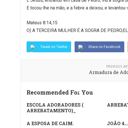
E Jesus, entrando em casa de Pedro, viu a sogra 
E tocou-lhe na mão, e a febre a deixou; e levantou-
Mateus 8:14,15
O) A TERCEIRA MULHER É A SOGRA DE PEDRO,EL
Tweet on Twitter
Share on Facebook
PREVIOUS AR
Armadura de Ad
Recommended For You
ESCOLA ADORADORES (
ARREBA
ARREBATAMENTO)_
A ESPOSA DE CAIM.
JOÃO 4…