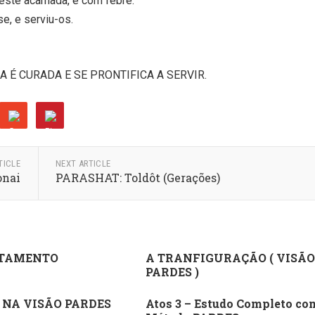
deste acamada, e com febre.
se, e serviu-os.
A É CURADA E SE PRONTIFICA A SERVIR.
TICLE
NEXT ARTICLE
onai
PARASHAT: Toldôt (Gerações)
TAMENTO
A TRANFIGURAÇÃO ( VISÃO
PARDES )
 NA VISÃO PARDES
Atos 3 – Estudo Completo co