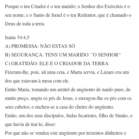
Porque o teu Criador é o teu marido; o Senhor dos Exércitos é o
seu nome; e o Santo de Israel é o teu Redentor; que é chamado o
Deus de toda a terra.
Isaías 54:4,5
A) PROMESSA: NÃO ESTAS SÓ
B) SEGURANÇA: TENS UM MARIDO ´´O SENHOR“
C) GRATIDÃO: ELE É O CRIADOR DA TERRA
Fizeram-lhe, pois, ali uma ceia, e Marta servia, e Lázaro era um
dos que estavam à mesa com ele.
Então Maria, tomando um arrátel de ungüento de nardo puro, de
muito preço, ungiu os pés de Jesus, e enxugou-lhe os pés com os
seus cabelos; e encheu-se a casa do cheiro do ungüento.
Então, um dos seus discípulos, Judas Iscariotes, filho de Simão, o
que havia de traí-lo, disse:
Por que não se vendeu este ungüento por trezentos dinheiros e