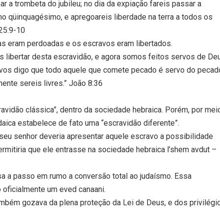
 a trombeta do jubileu; no dia da expiação fareis passar a
 ano qüinquagésimo, e apregoareis liberdade na terra a todos os
 25:9-10
das eram perdoadas e os escravos eram libertados.
 libertar desta escravidão, e agora somos feitos servos de De
vos digo que todo aquele que comete pecado é servo do pecad
mente sereis livres.” João 8:36
ravidão clássica”, dentro da sociedade hebraica. Porém, por mei
aica estabelece de fato uma “escravidão diferente”.
seu senhor deveria apresentar aquele escravo a possibilidade
mitiria que ele entrasse na sociedade hebraica l’shem avdut –
sa a passo em rumo a conversão total ao judaísmo. Essa
 oficialmente um eved canaani.
ambém gozava da plena proteção da Lei de Deus, e dos privilégi