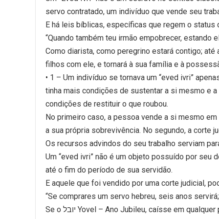
servo contratado, um indivíduo que vende seu trab
E há leis bíblicas, específicas que regem o status 
“Quando também teu irmão empobrecer, estando ele 
Como diarista, como peregrino estará contigo; até a
filhos com ele, e tornará à sua família e à possess
• 1 – Um indivíduo se tornava um “eved ivri” apen
tinha mais condições de sustentar a si mesmo e a 
condições de restituir o que roubou.
No primeiro caso, a pessoa vende a si mesmo em עבדות avdut (servidão) para conseguir as provisões necessárias
a sua própria sobrevivência. No segundo, a corte j
Os recursos advindos do seu trabalho serviam para
Um “eved ivri” não é um objeto possuído por seu d
até o fim do período de sua servidão.
E aquele que foi vendido por uma corte judicial, p
“Se comprares um servo hebreu, seis anos servirá; 
Se o יובל Yovel – Ano Jubileu, caísse em qualq