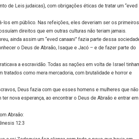
to de Leis judaicas), com obrigações éticas de tratar um “eved
s em público. Nas refeições, eles deveriam ser os primeiros
ossuíam direitos que em outras culturas não teriam jamais.
reu, ainda assim um “eved canaani” fazia parte dessa sociedad
nhecer o Deus de Abraão, Isaque e Jacó – e de fazer parte do
aticava a escravidão. Todas as nações em volta de Israel tinha
 tratados como mera mercadoria, com brutalidade e horror e
escravos, Deus fazia com que esses homens e mulheres que não
 ter nova esperança, ao encontrar o Deus de Abraão e entrar em
com Abraão:
Gênesis 12:3