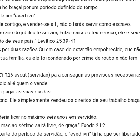
alho braçal por um período definido de tempo.
de um “eved ivri”:
contigo, e vender-se a ti, não o farás servir como escravo.
o ano do jubileu te servirá; Então sairá do teu serviço, ele e seu
ão de seus pais.” Levítico 25:39-41
as por duas razões:Ou em caso de estar tão empobrecido, que nã
sua família, ou ele foi condenado por crime de roubo e não tem
udicial é quem o vende.
 pagar as suas dívidas.
ono. Ele simplesmente vendeu os direitos de seu trabalho braça
oderia ficar no máximo seis anos em servidão.
mas ao sétimo sairá livre, de graça.” Êxodo 21:2
uer parte do período de servidão, o “eved ivri” tinha que ser libertado