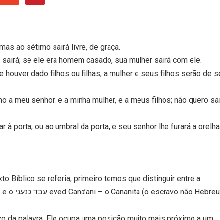
as ao sétimo sairá livre, de graça.
sairá; se ele era homem casado, sua mulher sairá com ele.
 houver dado filhos ou filhas, a mulher e seus filhos serão de s
a meu senhor, e a minha mulher, e a meus filhos; não quero sai
r à porta, ou ao umbral da porta, e seu senhor lhe furará a orelha
o Bíblico se referia, primeiro temos que distinguir entre a
instituição do עבד עִבְרִי eved Ivri – o servo Hebreu, e o עבד כנעני eved Cana’ani – o Cananita (o escravo não Hebre
co da palavra. Ele ocupa uma posição muito mais próximo a um