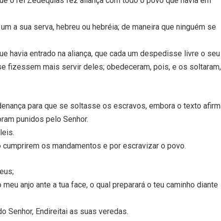
que o rei Zedequias fez aliança com todo o povo que havia em
 um a sua serva, hebreu ou hebréia; de maneira que ninguém se
e havia entrado na aliança, que cada um despedisse livre o seu
se fizessem mais servir deles; obedeceram, pois, e os soltaram,
nança para que se soltasse os escravos, embora o texto afirm
oram punidos pelo Senhor.
leis.
não cumprirem os mandamentos e por escravizar o povo.
eus;
 meu anjo ante a tua face, o qual preparará o teu caminho diante
o Senhor, Endireitai as suas veredas.