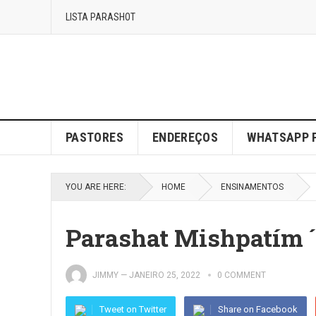
LISTA PARASHOT
PASTORES
ENDEREÇOS
WHATSAPP 
YOU ARE HERE:
HOME
ENSINAMENTOS
Parashat Mishpatím ´
JIMMY
—
JANEIRO 25, 2022
0 COMMENT
Tweet on Twitter
Share on Facebook