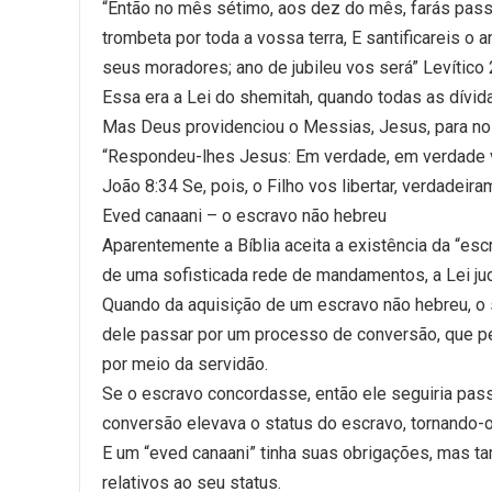
“Então no mês sétimo, aos dez do mês, farás passar
trombeta por toda a vossa terra, E santificareis o
seus moradores; ano de jubileu vos será” Levítico
Essa era a Lei do shemitah, quando todas as dívi
Mas Deus providenciou o Messias, Jesus, para nos
“Respondeu-lhes Jesus: Em verdade, em verdade 
João 8:34 Se, pois, o Filho vos libertar, verdadeira
Eved canaani – o escravo não hebreu
Aparentemente a Bíblia aceita a existência da “esc
de uma sofisticada rede de mandamentos, a Lei jud
Quando da aquisição de um escravo não hebreu, o 
dele passar por um processo de conversão, que per
por meio da servidão.
Se o escravo concordasse, então ele seguiria pas
conversão elevava o status do escravo, tornando-o
E um “eved canaani” tinha suas obrigações, mas t
relativos ao seu status.