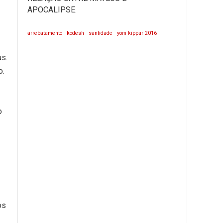
APOCALIPSE.
arrebatamento
kodesh
santidade
yom kippur 2016
us.
o.
o
os