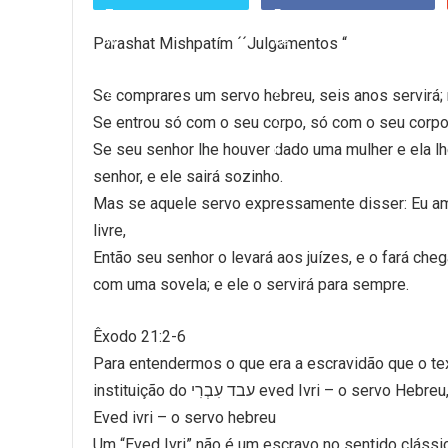
Parashat Mishpatím ´´Julgamentos “
Se comprares um servo hebreu, seis anos servirá; m
Se entrou só com o seu corpo, só com o seu corpo 
Se seu senhor lhe houver dado uma mulher e ela lhe
senhor, e ele sairá sozinho.
Mas se aquele servo expressamente disser: Eu amo 
livre,
Então seu senhor o levará aos juízes, e o fará chega
com uma sovela; e ele o servirá para sempre.
Êxodo 21:2-6
Para entendermos o que era a escravidão que o text
Eved ivri – o servo hebreu
Um “Eved Ivri” não é um escravo no sentido clássi