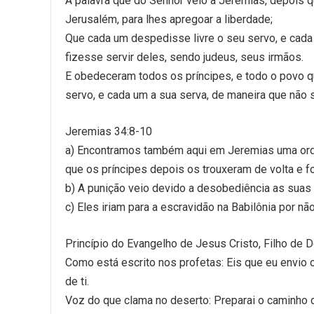
A palavra que do Senhor veio a Jeremias, depois 
Jerusalém, para lhes apregoar a liberdade;
Que cada um despedisse livre o seu servo, e cada
fizesse servir deles, sendo judeus, seus irmãos.
E obedeceram todos os príncipes, e todo o povo qu
servo, e cada um a sua serva, de maneira que não 
Jeremias 34:8-10
a) Encontramos também aqui em Jeremias uma orde
que os príncipes depois os trouxeram de volta e f
b) A punição veio devido a desobediência as suas 
c) Eles iriam para a escravidão na Babilônia por 
Princípio do Evangelho de Jesus Cristo, Filho de D
Como está escrito nos profetas: Eis que eu envio o
de ti.
Voz do que clama no deserto: Preparai o caminho d