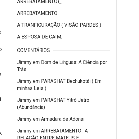
ARREBATAMENTO)_
ARREBATAMENTO
A TRANFIGURAÇÃO ( VISÃO PARDES )
s
A ESPOSA DE CAIM.
o
COMENTÁRIOS
Jimmy
em
Dom de Línguas: A Ciência por
Trás
Jimmy
em
PARASHAT Bechukotái ( Em
minhas Leis )
l
Jimmy
em
PARASHAT Yitró Jetro
(Abundância)
Jimmy
em
Armadura de Adonai
Jimmy
em
ARREBATAMENTO : A
.
RELAÇÃO ENTRE MATEUS E