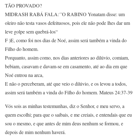
TÃO PROVADO?
MIDRASH RABÁ FALA:´´O RABINO Yonatam disse: um
oleiro não testa vasos defeituosos, pois ele não pode lhes dar um
leve golpe sem quebrá-los“
F )E, como foi nos dias de Noé, assim será também a vinda do
Filho do homem.
Porquanto, assim como, nos dias anteriores ao dilúvio, comiam,
bebiam, casavam e davam-se em casamento, até ao dia em que
Noé entrou na arca,
E não o perceberam, até que veio o dilúvio, e os levou a todos,
assim será também a vinda do Filho do homem. Mateus 24:37-39
Vós sois as minhas testemunhas, diz o Senhor, e meu servo, a
quem escolhi; para que o saibais, e me creiais, e entendais que eu
sou o mesmo, e que antes de mim deus nenhum se formou, e
depois de mim nenhum haverá.