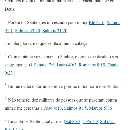
Muitos dizem da minha alma: Não há salvação para ele em
Deus.
3
Porém tu, Senhor, és um escudo para mim,(
Efé 6:16
,
Salmos
91:1
,
Salmos 33:20
,
Salmos 31:20
,
a minha glória, e o que exalta a minha cabeça.
4
Com a minha voz clamei ao Senhor, e ouviu-me desde o seu
santo monte. (
1 Samuel 7:8
,
Isaías 40:3
,
Romanos 8:15
,
Daniel
9:23
)
5
Eu me deitei e dormi; acordei, porque o Senhor me sustentou.
6
Não temerei dez milhares de pessoas que se puseram contra
mim e me cercam.(
1 João 4:18
,
Salmos 91:5
,
Marcos 5:36
7
Levanta-te, Senhor; salva-me, (
Sal 85:7
,
1 Pe 1:9
,
Sal 62:1
,
Ro11:11
)