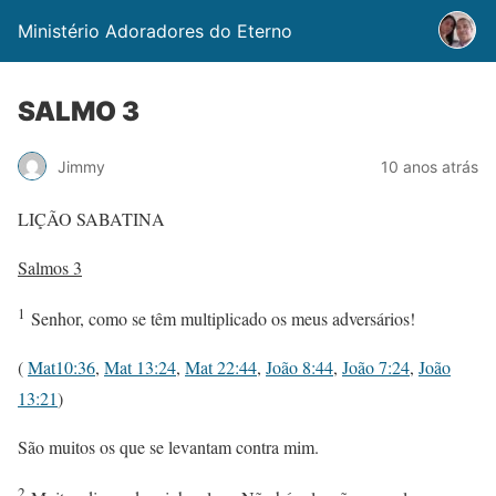
Ministério Adoradores do Eterno
SALMO 3
Jimmy
10 anos atrás
LIÇÃO SABATINA
Salmos 3
1
Senhor, como se têm multiplicado os meus adversários!
(
Mat10:36
,
Mat 13:24
,
Mat 22:44
,
João 8:44
,
João 7:24
,
João
13:21
)
São muitos os que se levantam contra mim.
2