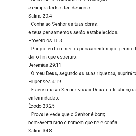
e cumpra todo o teu desígnio.
Salmo 20:4
• Confia ao Senhor as tuas obras,
e teus pensamentos serão estabelecidos.
Provérbios 16:3
• Porque eu bem sei os pensamentos que penso de
dar o fim que esperais.
Jeremias 29:11
• O meu Deus, segundo as suas riquezas, suprirá 
Filipenses 4:19
• E servireis ao Senhor, vosso Deus, e ele abençoar
enfermidades.
Êxodo 23:25
• Provai e vede que o Senhor é bom;
bem-aventurado o homem que nele confia.
Salmo 34:8