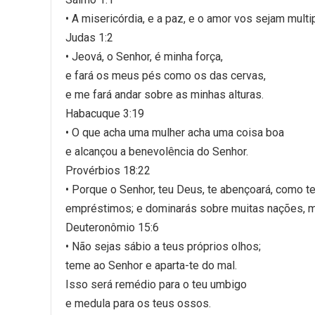
• A misericórdia, e a paz, e o amor vos sejam multi
Judas 1:2
• Jeová, o Senhor, é minha força,
e fará os meus pés como os das cervas,
e me fará andar sobre as minhas alturas.
Habacuque 3:19
• O que acha uma mulher acha uma coisa boa
e alcançou a benevolência do Senhor.
Provérbios 18:22
• Porque o Senhor, teu Deus, te abençoará, como t
empréstimos; e dominarás sobre muitas nações, ma
Deuteronômio 15:6
• Não sejas sábio a teus próprios olhos;
teme ao Senhor e aparta-te do mal.
Isso será remédio para o teu umbigo
e medula para os teus ossos.