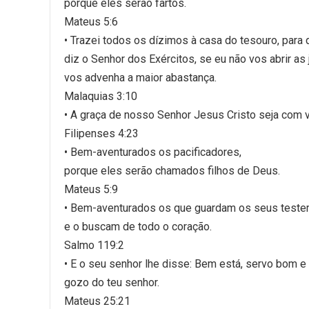
porque eles serão fartos.
Mateus 5:6
• Trazei todos os dízimos à casa do tesouro, para
diz o Senhor dos Exércitos, se eu não vos abrir as
vos advenha a maior abastança.
Malaquias 3:10
• A graça de nosso Senhor Jesus Cristo seja com
Filipenses 4:23
• Bem-aventurados os pacificadores,
porque eles serão chamados filhos de Deus.
Mateus 5:9
• Bem-aventurados os que guardam os seus test
e o buscam de todo o coração.
Salmo 119:2
• E o seu senhor lhe disse: Bem está, servo bom e f
gozo do teu senhor.
Mateus 25:21