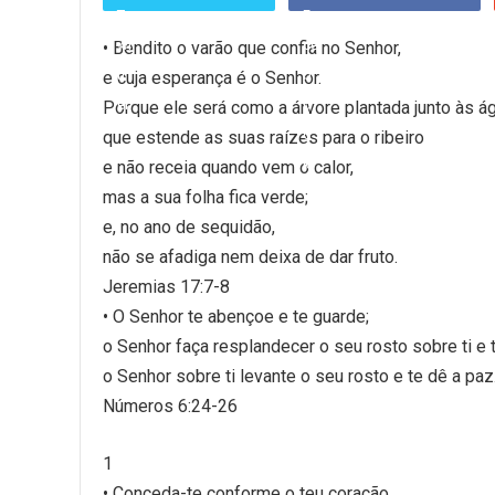
• Bendito o varão que confia no Senhor,
e cuja esperança é o Senhor.
Porque ele será como a árvore plantada junto às á
que estende as suas raízes para o ribeiro
e não receia quando vem o calor,
mas a sua folha fica verde;
e, no ano de sequidão,
não se afadiga nem deixa de dar fruto.
Jeremias 17:7-8
• O Senhor te abençoe e te guarde;
o Senhor faça resplandecer o seu rosto sobre ti e t
o Senhor sobre ti levante o seu rosto e te dê a paz
Números 6:24-26
1
• Conceda-te conforme o teu coração