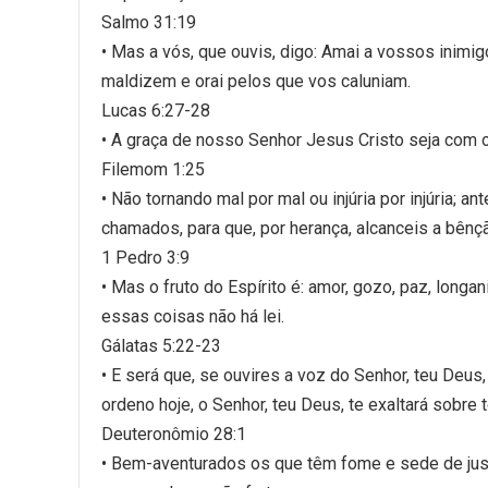
Salmo 31:19
• Mas a vós, que ouvis, digo: Amai a vossos inimi
maldizem e orai pelos que vos caluniam.
Lucas 6:27-28
• A graça de nosso Senhor Jesus Cristo seja com 
Filemom 1:25
• Não tornando mal por mal ou injúria por injúria; a
chamados, para que, por herança, alcanceis a bênç
1 Pedro 3:9
• Mas o fruto do Espírito é: amor, gozo, paz, long
essas coisas não há lei.
Gálatas 5:22-23
• E será que, se ouvires a voz do Senhor, teu De
ordeno hoje, o Senhor, teu Deus, te exaltará sobre 
Deuteronômio 28:1
• Bem-aventurados os que têm fome e sede de just