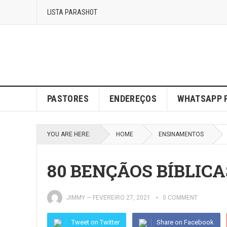
LISTA PARASHOT
PASTORES
ENDEREÇOS
WHATSAPP 
YOU ARE HERE:
HOME
ENSINAMENTOS
80 BENÇÃOS BÍBLIC
JIMMY
—
FEVEREIRO 27, 2021
0 COMMENT
Tweet on Twitter
Share on Facebook