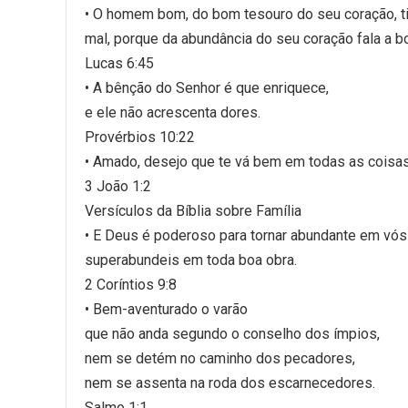
• O homem bom, do bom tesouro do seu coração, ti
mal, porque da abundância do seu coração fala a b
Lucas 6:45
• A bênção do Senhor é que enriquece,
e ele não acrescenta dores.
Provérbios 10:22
• Amado, desejo que te vá bem em todas as coisas
3 João 1:2
Versículos da Bíblia sobre Família
• E Deus é poderoso para tornar abundante em vós t
superabundeis em toda boa obra.
2 Coríntios 9:8
• Bem-aventurado o varão
que não anda segundo o conselho dos ímpios,
nem se detém no caminho dos pecadores,
nem se assenta na roda dos escarnecedores.
Salmo 1:1