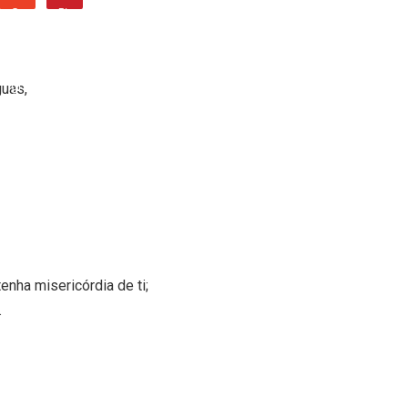
guas,
enha misericórdia de ti;
.