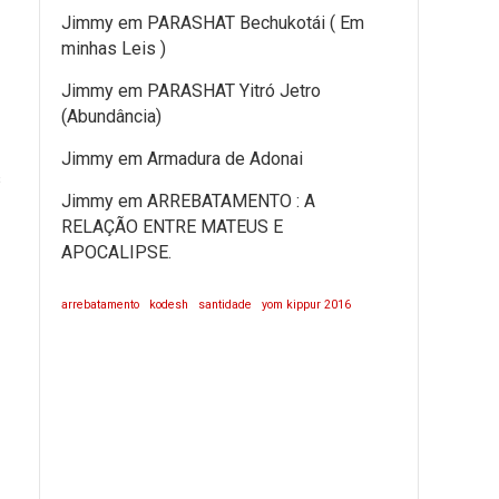
Jimmy
em
PARASHAT Bechukotái ( Em
minhas Leis )
Jimmy
em
PARASHAT Yitró Jetro
(Abundância)
Jimmy
em
Armadura de Adonai
s
Jimmy
em
ARREBATAMENTO : A
RELAÇÃO ENTRE MATEUS E
APOCALIPSE.
arrebatamento
kodesh
santidade
yom kippur 2016