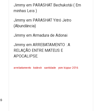
Jimmy
em
PARASHAT Bechukotái ( Em
minhas Leis )
Jimmy
em
PARASHAT Yitró Jetro
(Abundância)
Jimmy
em
Armadura de Adonai
Jimmy
em
ARREBATAMENTO : A
RELAÇÃO ENTRE MATEUS E
APOCALIPSE.
arrebatamento
kodesh
santidade
yom kippur 2016
us