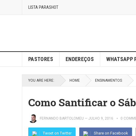
LISTA PARASHOT
PASTORES
ENDEREÇOS
WHATSAPP 
YOU ARE HERE:
HOME
ENSINAMENTOS
Como Santificar o Sá
FERNANDO BARTOLOMEU
—
JULHO 9, 2016
0 COMM
Tweet on Twitter
Share on Facebook