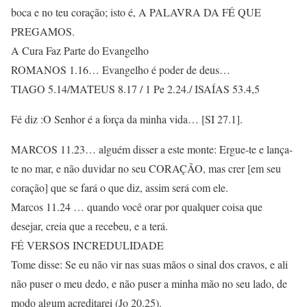
boca e no teu coração; isto é, A PALAVRA DA FÉ QUE
PREGAMOS.
A Cura Faz Parte do Evangelho
ROMANOS 1.16… Evangelho é poder de deus…
TIAGO 5.14/MATEUS 8.17 / 1 Pe 2.24./ ISAÍAS 53.4,5
Fé diz :O Senhor é a força da minha vida… [SI 27.1].
MARCOS 11.23… alguém disser a este monte: Ergue-te e lança-
te no mar, e não duvidar no seu CORAÇÃO, mas crer [em seu
coração] que se fará o que diz, assim será com ele.
Marcos 11.24 … quando você orar por qualquer coisa que
desejar, creia que a recebeu, e a terá.
FÉ VERSOS INCREDULIDADE
Tome disse: Se eu não vir nas suas mãos o sinal dos cravos, e ali
não puser o meu dedo, e não puser a minha mão no seu lado, de
modo algum acreditarei (Jo 20.25).