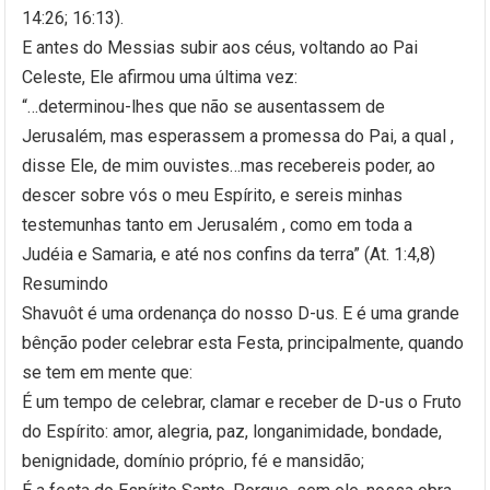
14:26; 16:13).
E antes do Messias subir aos céus, voltando ao Pai
Celeste, Ele afirmou uma última vez:
“…determinou-lhes que não se ausentassem de
Jerusalém, mas esperassem a promessa do Pai, a qual ,
disse Ele, de mim ouvistes…mas recebereis poder, ao
descer sobre vós o meu Espírito, e sereis minhas
testemunhas tanto em Jerusalém , como em toda a
Judéia e Samaria, e até nos confins da terra” (At. 1:4,8)
Resumindo
Shavuôt é uma ordenança do nosso D-us. E é uma grande
bênção poder celebrar esta Festa, principalmente, quando
se tem em mente que:
É um tempo de celebrar, clamar e receber de D-us o Fruto
do Espírito: amor, alegria, paz, longanimidade, bondade,
benignidade, domínio próprio, fé e mansidão;