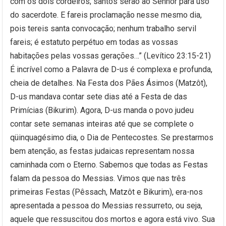
com os dois cordeiros; santos serão ao Senhor para uso
do sacerdote. E fareis proclamação nesse mesmo dia,
pois tereis santa convocação; nenhum trabalho servil
fareis; é estatuto perpétuo em todas as vossas
habitações pelas vossas gerações…” (Levítico 23:15-21)
É incrível como a Palavra de D-us é complexa e profunda,
cheia de detalhes. Na Festa dos Pães Ásimos (Matzôt),
D-us mandava contar sete dias até a Festa de das
Primícias (Bikurim). Agora, D-us manda o povo judeu
contar sete semanas inteiras até que se complete o
qüinquagésimo dia, o Dia de Pentecostes. Se prestarmos
bem atenção, as festas judaicas representam nossa
caminhada com o Eterno. Sabemos que todas as Festas
falam da pessoa do Messias. Vimos que nas três
primeiras Festas (Pêssach, Matzôt e Bikurim), era-nos
apresentada a pessoa do Messias ressurreto, ou seja,
aquele que ressuscitou dos mortos e agora está vivo. Sua