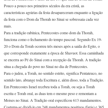
Pouco a pouco nos primeiros séculos da era cristã, as
características agrárias da festa desapareceram enquanto a ligação
da festa com o Dom da Thorah no Sinai se sobressaia cada vez
mais.
Para a tradição rabínica, Pentecostes como dom da Thorah,
funciona como o fechamento do tempo pascoal. Segundo Ex 19-
20 o Dom da Torah ocorreu três meses após a saída do Egito, o
que corresponde exatamente a época de Shavuot. Essa caminhada
se encerra ao Pé do Sinai com a recepção da Thorah. A tradição
situa a chegada do povo no Sinai no dia de Pentecostes.
Para o judeu, a Torah, no sentido estrito, significa Pentateuco, no
sentido lato, abrange toda Escritura e, além disso, toda a Tradição.
Em Pentecostes Israel recebeu toda a Torah, ou seja a Torah
escrita e Torah oral, as duas tem o mesmo peso e remontam a
Moises no Sinai. A Tradição oral especificou 613 mandamentos.
Costuma-se dividi-lo em 248 mandamentos positivos (farás) e 365