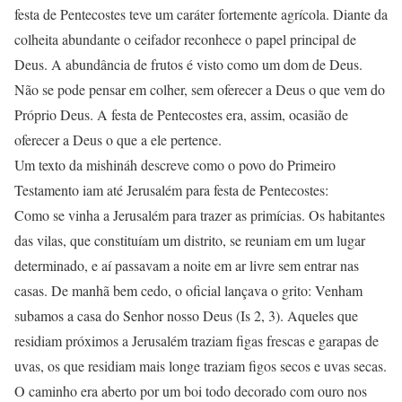
festa de Pentecostes teve um caráter fortemente agrícola. Diante da
colheita abundante o ceifador reconhece o papel principal de
Deus. A abundância de frutos é visto como um dom de Deus.
Não se pode pensar em colher, sem oferecer a Deus o que vem do
Próprio Deus. A festa de Pentecostes era, assim, ocasião de
oferecer a Deus o que a ele pertence.
Um texto da mishináh descreve como o povo do Primeiro
Testamento iam até Jerusalém para festa de Pentecostes:
Como se vinha a Jerusalém para trazer as primícias. Os habitantes
das vilas, que constituíam um distrito, se reuniam em um lugar
determinado, e aí passavam a noite em ar livre sem entrar nas
casas. De manhã bem cedo, o oficial lançava o grito: Venham
subamos a casa do Senhor nosso Deus (Is 2, 3). Aqueles que
residiam próximos a Jerusalém traziam figas frescas e garapas de
uvas, os que residiam mais longe traziam figos secos e uvas secas.
O caminho era aberto por um boi todo decorado com ouro nos