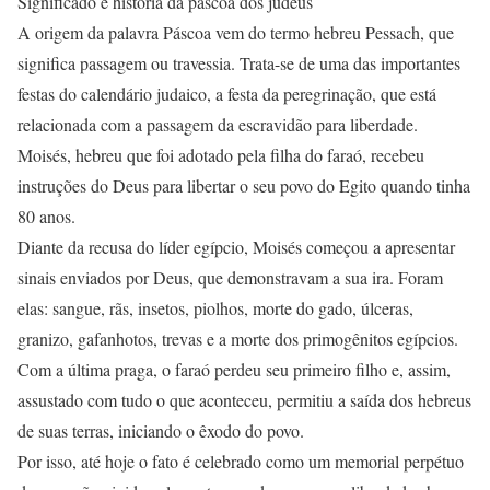
Significado e história da páscoa dos judeus
A origem da palavra Páscoa vem do termo hebreu Pessach, que
significa passagem ou travessia. Trata-se de uma das importantes
festas do calendário judaico, a festa da peregrinação, que está
relacionada com a passagem da escravidão para liberdade.
Moisés, hebreu que foi adotado pela filha do faraó, recebeu
instruções do Deus para libertar o seu povo do Egito quando tinha
80 anos.
Diante da recusa do líder egípcio, Moisés começou a apresentar
sinais enviados por Deus, que demonstravam a sua ira. Foram
elas: sangue, rãs, insetos, piolhos, morte do gado, úlceras,
granizo, gafanhotos, trevas e a morte dos primogênitos egípcios.
Com a última praga, o faraó perdeu seu primeiro filho e, assim,
assustado com tudo o que aconteceu, permitiu a saída dos hebreus
de suas terras, iniciando o êxodo do povo.
Por isso, até hoje o fato é celebrado como um memorial perpétuo