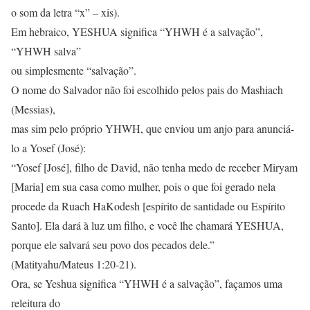
o som da letra “x” – xis).
Em hebraico, YESHUA significa “YHWH é a salvação”,
“YHWH salva”
ou simplesmente “salvação”.
O nome do Salvador não foi escolhido pelos pais do Mashiach
(Messias),
mas sim pelo próprio YHWH, que enviou um anjo para anunciá-
lo a Yosef (José):
“Yosef [José], filho de David, não tenha medo de receber Miryam
[Maria] em sua casa como mulher, pois o que foi gerado nela
procede da Ruach HaKodesh [espírito de santidade ou Espírito
Santo]. Ela dará à luz um filho, e você lhe chamará YESHUA,
porque ele salvará seu povo dos pecados dele.”
(Matityahu/Mateus 1:20-21).
Ora, se Yeshua significa “YHWH é a salvação”, façamos uma
releitura do