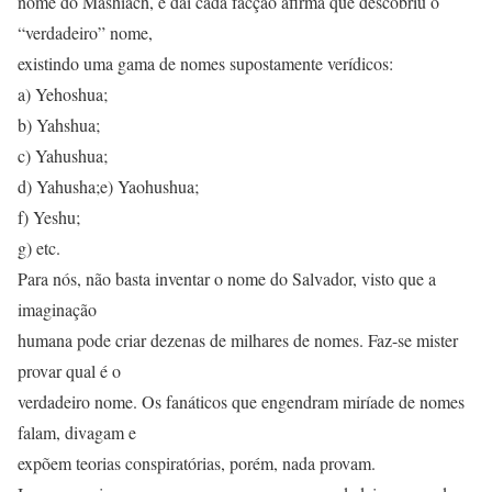
nome do Mashiach, e daí cada facção afirma que descobriu o
“verdadeiro” nome,
existindo uma gama de nomes supostamente verídicos:
a) Yehoshua;
b) Yahshua;
c) Yahushua;
d) Yahusha;e) Yaohushua;
f) Yeshu;
g) etc.
Para nós, não basta inventar o nome do Salvador, visto que a
imaginação
humana pode criar dezenas de milhares de nomes. Faz-se mister
provar qual é o
verdadeiro nome. Os fanáticos que engendram miríade de nomes
falam, divagam e
expõem teorias conspiratórias, porém, nada provam.