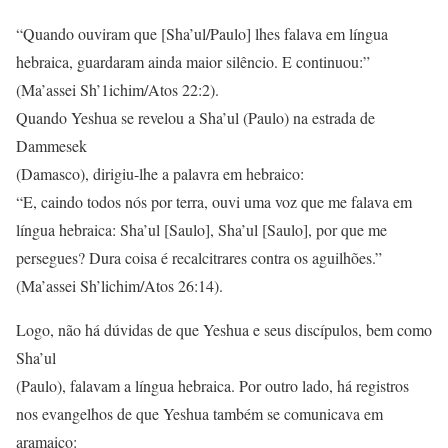
“Quando ouviram que [Sha’ul/Paulo] lhes falava em língua
hebraica, guardaram ainda maior silêncio. E continuou:”
(Ma’assei Sh’1ichim/Atos 22:2).
Quando Yeshua se revelou a Sha’ul (Paulo) na estrada de
Dammesek
(Damasco), dirigiu-lhe a palavra em hebraico:
“E, caindo todos nós por terra, ouvi uma voz que me falava em
língua hebraica: Sha’ul [Saulo], Sha’ul [Saulo], por que me
persegues? Dura coisa é recalcitrares contra os aguilhões.”
(Ma’assei Sh’lichim/Atos 26:14).
Logo, não há dúvidas de que Yeshua e seus discípulos, bem como
Sha’ul
(Paulo), falavam a língua hebraica. Por outro lado, há registros
nos evangelhos de que Yeshua também se comunicava em
aramaico: