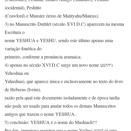
(ocidental), Peshitto
(Crawford) e Munster (texto de Matityahu/Mateus);
3) no Manuscrito Duttilet (século XVI D.C) aparecem na mesma
Escritura o
nome YESHUA e YESHU, sendo este último apenas uma
variação fonética do
primeiro, conforme a pronúncia aramaica;
4) apenas no século XVI D.C surge um novo nome יהושע)
Yehoshua ou
Yahushua), que aparece única e exclusivamente no texto do livro
de Hebreus (Ivrim),
razão pela qual este documento isoladamente e de época tardia
não pode ser usado para anular todos os demais Manuscritos
antigos que trazem o nome YESHUA.
5) conclusão: YESHUA é o nome do Mashiach!!!
Por fim, imperioso registrar que o nome Yeshua (ישוע (é uma