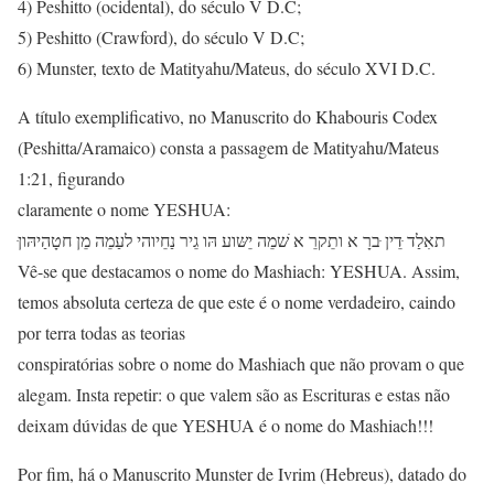
4) Peshitto (ocidental), do século V D.C;
5) Peshitto (Crawford), do século V D.C;
6) Munster, texto de Matityahu/Mateus, do século XVI D.C.
A título exemplificativo, no Manuscrito do Khabouris Codex
(Peshitta/Aramaico) consta a passagem de Matityahu/Mateus
1:21, figurando
claramente o nome YESHUA:
ּתאִלַד ּדֵין ּברָ א ותֵקרֵ א ׁשמֵה יֵשּוע הּו גֵיר נַחֵיוהי לעַמֵה מֵן חטָהַיהּון
Vê-se que destacamos o nome do Mashiach: YESHUA. Assim,
temos absoluta certeza de que este é o nome verdadeiro, caindo
por terra todas as teorias
conspiratórias sobre o nome do Mashiach que não provam o que
alegam. Insta repetir: o que valem são as Escrituras e estas não
deixam dúvidas de que YESHUA é o nome do Mashiach!!!
Por fim, há o Manuscrito Munster de Ivrim (Hebreus), datado do