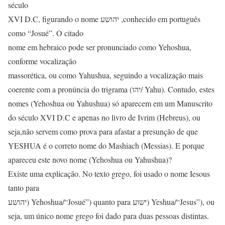
século
XVI D.C, figurando o nome יהושע ,conhecido em português
como “Josué”. O citado
nome em hebraico pode ser pronunciado como Yehoshua,
conforme vocalização
massorética, ou como Yahushua, seguindo a vocalização mais
coerente com a pronúncia do trigrama (יהו/ Yahu). Contudo, estes
nomes (Yehoshua ou Yahushua) só aparecem em um Manuscrito
do século XVI D.C e apenas no livro de Ivrim (Hebreus), ou
seja,não servem como prova para afastar a presunção de que
YESHUA é o correto nome do Mashiach (Messias). E porque
apareceu este novo nome (Yehoshua ou Yahushua)?
Existe uma explicação. No texto grego, foi usado o nome Iesous
tanto para
יהושע) Yehoshua/“Josué”) quanto para ישוע) Yeshua/“Jesus”), ou
seja, um único nome grego foi dado para duas pessoas distintas.