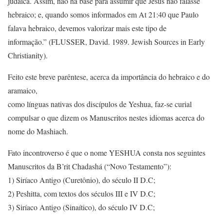
judaica. Assim, não há base para assumir que Jesus não falasse
hebraico; e, quando somos informados em At 21:40 que Paulo
falava hebraico, devemos valorizar mais este tipo de
informação.” (FLUSSER, David. 1989. Jewish Sources in Early
Christianity).
Feito este breve parêntese, acerca da importância do hebraico e do
aramaico,
como línguas nativas dos discípulos de Yeshua, faz-se curial
compulsar o que dizem os Manuscritos nestes idiomas acerca do
nome do Mashiach.
Fato incontroverso é que o nome YESHUA consta nos seguintes
Manuscritos da B’rit Chadashá (“Novo Testamento”):
1) Siríaco Antigo (Curetônio), do século II D.C;
2) Peshitta, com textos dos séculos III e IV D.C;
3) Siríaco Antigo (Sinaítico), do século IV D.C;