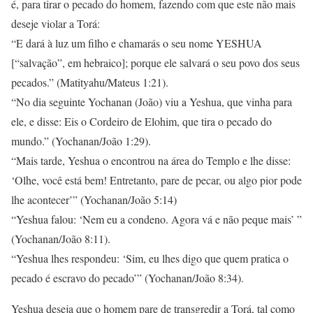
é, para tirar o pecado do homem, fazendo com que este não mais
deseje violar a Torá:
“E dará à luz um filho e chamarás o seu nome YESHUA
[“salvação”, em hebraico]; porque ele salvará o seu povo dos seus
pecados.” (Matityahu/Mateus 1:21).
“No dia seguinte Yochanan (João) viu a Yeshua, que vinha para
ele, e disse: Eis o Cordeiro de Elohim, que tira o pecado do
mundo.” (Yochanan/João 1:29).
“Mais tarde, Yeshua o encontrou na área do Templo e lhe disse:
‘Olhe, você está bem! Entretanto, pare de pecar, ou algo pior pode
lhe acontecer’” (Yochanan/João 5:14)
“Yeshua falou: ‘Nem eu a condeno. Agora vá e não peque mais’ ”
(Yochanan/João 8:11).
“Yeshua lhes respondeu: ‘Sim, eu lhes digo que quem pratica o
pecado é escravo do pecado’” (Yochanan/João 8:34).
Yeshua deseja que o homem pare de transgredir a Torá, tal como