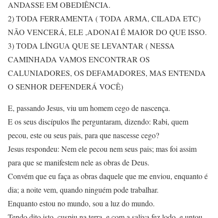
ANDASSE EM OBEDIÊNCIA.
2) TODA FERRAMENTA ( TODA ARMA, CILADA ETC)
NÃO VENCERÁ, ELE ,ADONAI É MAIOR DO QUE ISSO.
3) TODA LÍNGUA QUE SE LEVANTAR ( NESSA
CAMINHADA VAMOS ENCONTRAR OS
CALUNIADORES, OS DEFAMADORES, MAS ENTENDA
O SENHOR DEFENDERÁ VOCÊ)
E, passando Jesus, viu um homem cego de nascença.
E os seus discípulos lhe perguntaram, dizendo: Rabi, quem
pecou, este ou seus pais, para que nascesse cego?
Jesus respondeu: Nem ele pecou nem seus pais; mas foi assim
para que se manifestem nele as obras de Deus.
Convém que eu faça as obras daquele que me enviou, enquanto é
dia; a noite vem, quando ninguém pode trabalhar.
Enquanto estou no mundo, sou a luz do mundo.
Tendo dito isto, cuspiu na terra, e com a saliva fez lodo, e untou