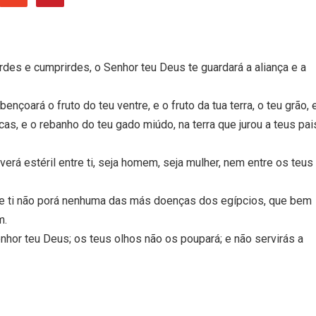
ardes e cumprirdes, o Senhor teu Deus te guardará a aliança e a
bençoará o fruto do teu ventre, e o fruto da tua terra, o teu grão, 
acas, e o rebanho do teu gado miúdo, na terra que jurou a teus pai
rá estéril entre ti, seja homem, seja mulher, nem entre os teus
bre ti não porá nenhuma das más doenças dos egípcios, que bem
m.
hor teu Deus; os teus olhos não os poupará; e não servirás a