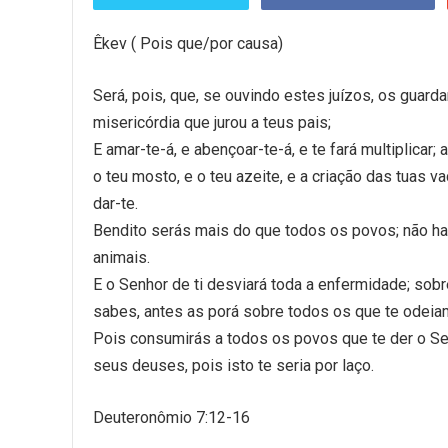
Êkev ( Pois que/por causa)
Será, pois, que, se ouvindo estes juízos, os guard
misericórdia que jurou a teus pais;
E amar-te-á, e abençoar-te-á, e te fará multiplicar; a
o teu mosto, e o teu azeite, e a criação das tuas v
dar-te.
Bendito serás mais do que todos os povos; não have
animais.
E o Senhor de ti desviará toda a enfermidade; so
sabes, antes as porá sobre todos os que te odeia
Pois consumirás a todos os povos que te der o Sen
seus deuses, pois isto te seria por laço.
Deuteronômio 7:12-16