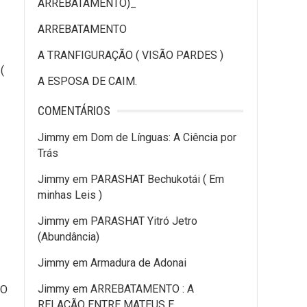
ARREBATAMENTO)_
ARREBATAMENTO
A TRANFIGURAÇÃO ( VISÃO PARDES )
(
A ESPOSA DE CAIM.
COMENTÁRIOS
Jimmy
em
Dom de Línguas: A Ciência por
Trás
Jimmy
em
PARASHAT Bechukotái ( Em
minhas Leis )
Jimmy
em
PARASHAT Yitró Jetro
(Abundância)
Jimmy
em
Armadura de Adonai
Jimmy
em
ARREBATAMENTO : A
IO
RELAÇÃO ENTRE MATEUS E