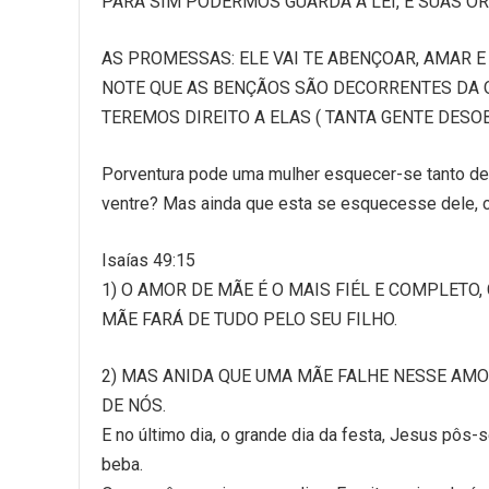
PARA SIM PODERMOS GUARDA A LEI, E SUAS O
AS PROMESSAS: ELE VAI TE ABENÇOAR, AMAR E
NOTE QUE AS BENÇÃOS SÃO DECORRENTES DA 
TEREMOS DIREITO A ELAS ( TANTA GENTE DESO
Porventura pode uma mulher esquecer-se tanto de s
ventre? Mas ainda que esta se esquecesse dele, c
Isaías 49:15
1) O AMOR DE MÃE É O MAIS FIÉL E COMPLETO
MÃE FARÁ DE TUDO PELO SEU FILHO.
2) MAS ANIDA QUE UMA MÃE FALHE NESSE AM
DE NÓS.
E no último dia, o grande dia da festa, Jesus pôs
beba.