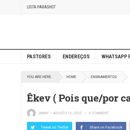
LISTA PARASHOT
PASTORES
ENDEREÇOS
WHATSAPP 
YOU ARE HERE:
HOME
ENSINAMENTOS
Êkev ( Pois que/por c
JIMMY
—
AGOSTO 16, 2022
0 COMMENT
Tweet on Twitter
Share on Facebook