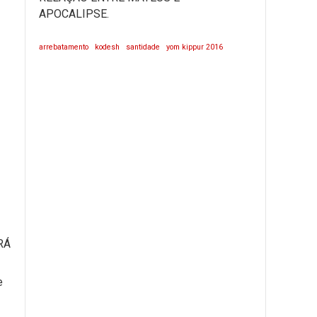
APOCALIPSE.
arrebatamento
kodesh
santidade
yom kippur 2016
RÁ
e