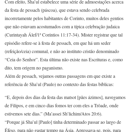
Com efeito, Sha’ul estabelece uma série de admoestações acerca
da festa de pessach (páscoa), que estava sendo celebrada
incorretamente pelos habitantes de Corinto, muitos deles gentios
que não estavam acostumados com a típica celebração judaica
(Curintayah Álef/1ª Coríntios 11:17-34). Mister registrar que tal
episódio refere-se à festa de pessach, em que há um seder
(refeição/ceia) comunal, e não ao instituto cristão denominado
“Ceia do Senhor”. Esta última não existe nas Escrituras e, como
dito, tem origem no paganismo.
Além de pessach, vejamos outras passagens em que existe a
referência de Sha’ul (Paulo) no contexto das festas bíblicas:
“E, depois dos dias da festa das matsot [pães ázimos], navegamos
de Filipos, e em cinco dias fomos ter com eles a Trôade, onde
estivemos sete dias.” (Ma’assei Sh’lichim/Atos 20:6).
“Porque já Sha’ul [Paulo] tinha determinado passar ao largo de
Éfeso, para não gastar tempo na Ásia. Apressava-se, pois, para