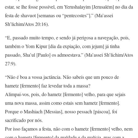
estar, se lhe fosse possível, em Yerushalayim [Jerusalém] no dia da
festa de shavuot [semanas ou “pentecostes”].” (Ma’assei
Sh’lichim/Atos 20:16).
“E, passado muito tempo, e sendo já perigosa a navegação, pois,
também o Yom Kipur [dia da expiação, com jejum] já tinha
passado, Sha’ul [Paulo] os admoestava.” (Ma’assei Sh’lichim/Atos
27:9).
“Não é boa a vossa jactância. Não sabeis que um pouco de
hametz [fermento] faz levedar toda a massa?
Alimpai-vos, pois, do hametz [fermento] velho, para que sejais
uma nova massa, assim como estais sem hametz [fermento].
Porque o Mashiach [Messias], nosso pessach [páscoa], foi
sacrificado por nós.
Por isso façamos a festa, não com o hametz [fermento] velho, nem
com o hametz [fermento] da maldade e da malícia, mas com a