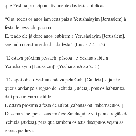
que Yeshua participou ativamente das festas bíblicas:
“Ora, todos os anos iam seus pais a Yerushalayim [Jerusalém] à
festa de pessach [páscoa];
E, tendo ele já doze anos, subiram a Yerushalayim [Jerusalém],
segundo o costume do dia da festa.” (Lucas 2:41-42).
“E estava próxima pessach [páscoa], e Yeshua subiu a
Yerushalayim [Jerusalém]” (Yochanan/João 2:13).
“E depois disto Yeshua andava pela Galil [Galileia], e já não
queria andar pela região de Yehudá [Judeia], pois os habitantes
dali procuravam matá-lo.
E estava próxima a festa de sukot [cabanas ou “tabernáculos”].
Disseram-lhe, pois, seus irmãos: Sai daqui, e vai para a região de
Yehudá [Judeia], para que também os teus discípulos vejam as
obras que fazes.