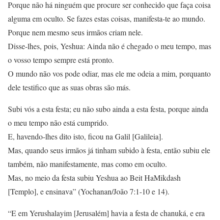
Porque não há ninguém que procure ser conhecido que faça coisa
alguma em oculto. Se fazes estas coisas, manifesta-te ao mundo.
Porque nem mesmo seus irmãos criam nele.
Disse-lhes, pois, Yeshua: Ainda não é chegado o meu tempo, mas
o vosso tempo sempre está pronto.
O mundo não vos pode odiar, mas ele me odeia a mim, porquanto
dele testifico que as suas obras são más.
Subi vós a esta festa; eu não subo ainda a esta festa, porque ainda
o meu tempo não está cumprido.
E, havendo-lhes dito isto, ficou na Galil [Galileia].
Mas, quando seus irmãos já tinham subido à festa, então subiu ele
também, não manifestamente, mas como em oculto.
Mas, no meio da festa subiu Yeshua ao Beit HaMikdash
[Templo], e ensinava” (Yochanan/João 7:1-10 e 14).
“E em Yerushalayim [Jerusalém] havia a festa de chanuká, e era