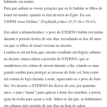
habitarão em tendas;
Para que saibam as vossas gerações que eu fiz habitar os filhos de
Israel em tendas, quando os tirei da terra do Egito. Eu sou
YHWH vosso Elohim.” (Vayikrá/Levítico 23:33-36 e 39-43).
Em sukot (cabanas/tendas), o povo do ETERNO habita em tendas
durante o período festivo de sete dias, recordando-se dos 40 anos
em que os filhos de Israel viveram no deserto.
Lembra-se em tal festa que, mesmo residindo em frágeis cabanas
no deserto, nunca faltou a provisão do ETERNO, que se
manifestava em coluna de nuvem durante o dia, criando-se uma
grande sombra para proteger as pessoas do forte sol, bem como
em coluna de fogo durante a noite, aquecendo-se o povo do forte
frio. No deserto, o ETERNO fez descer do céu, por quarenta
anos, o man (“maná”) para aplacar a fome dos israelitas, e jorrou
água da rocha para saciar a sede. Infere-se daí que, ao habitarmos
em cabanas pelo período de sete dias na festa de sukot,