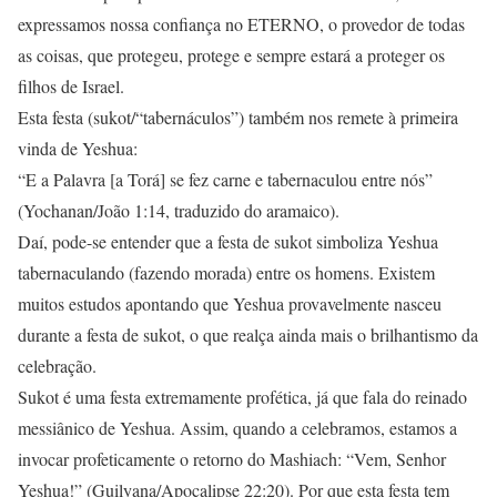
expressamos nossa confiança no ETERNO, o provedor de todas
as coisas, que protegeu, protege e sempre estará a proteger os
filhos de Israel.
Esta festa (sukot/“tabernáculos”) também nos remete à primeira
vinda de Yeshua:
“E a Palavra [a Torá] se fez carne e tabernaculou entre nós”
(Yochanan/João 1:14, traduzido do aramaico).
Daí, pode-se entender que a festa de sukot simboliza Yeshua
tabernaculando (fazendo morada) entre os homens. Existem
muitos estudos apontando que Yeshua provavelmente nasceu
durante a festa de sukot, o que realça ainda mais o brilhantismo da
celebração.
Sukot é uma festa extremamente profética, já que fala do reinado
messiânico de Yeshua. Assim, quando a celebramos, estamos a
invocar profeticamente o retorno do Mashiach: “Vem, Senhor
Yeshua!” (Guilyana/Apocalipse 22:20). Por que esta festa tem