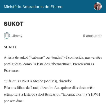
Ministério Adoradores do Eterno
SUKOT
Jimmy
5 anos atrás
SUKOT
A festa de sukot (“cabanas” ou “tendas”) é conhecida, nas versões
portuguesas, como “a festa dos tabernáculos”. Prescrevem as
Escrituras:
“E falou YHWH a Moshé [Moisés], dizendo:
Fala aos filhos de Israel, dizendo: Aos quinze dias deste mês
sétimo será a festa de sukot [tendas ou “tabernáculos”] a YHWH
por sete dias.